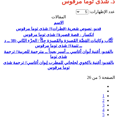
د. شذى توما مرقوس
عدد الإظهارات:
المقالات
الاسم
فديو- نصوص شعرية (قطرات)// شذى توما مرقوس
انكسار - قصة قصيرة// شذى توما مرقوس
كُتَّاب وكاتِبات القِصَّة القَصِيرَة والقَصِيرَة جِدَّاً / الجزْء الثَاني (38 ــ د
ــ تتمة)// شذى توما مرقوس
بالفديو- أغنية أيوان أغاسي ــ أسير بعيداً ــ مترجمة للعربية// ترجمة
شذى توما
بالفديو: أغنية ياكخوي لجلجاني للمطرب إيوان أغاسي// ترجمة شذى
توما مرقوس
الصفحة 5 من 26
1
2
3
4
5