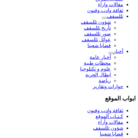
مقالات واراء
ثقافة وادب وفنون
تللسقف
شؤون تللسقف
تأريخ تللسقف
صور تللسقف
عوائل تللسقف
قضايا شعبنا
أخبار
أخبار عامة
محطات طبية
علوم و تکنلوجیا
ابطال الحرية
رياضة
حوارات وتقارير
ابواب الموقع
ثقافة وادب وفنون
كـتـاب ألموقع
مقالات وآراء
شؤون تللسقف
قضايا شعبنا