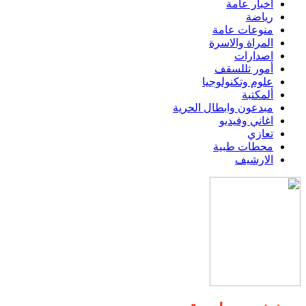
اخبار عامة
رياضة
منوعات عامة
المراة والاسرة
اصدارات
أمور تللسقف
علوم وتكنولوجيا
ألمكتبة
مبدعون وابطال الحرية
اغاني وفيديو
تعازي
محطات طبية
الارشيف