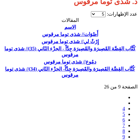
د. شذى توما مرقوس
عدد الإظهارات:
المقالات
الاسم
أَصْوَات// شذى توما مرقوس
إِرْثٌ لي// شذى توما مرقوس
كُتَّاب القِصَّة القَصِيرَة والقَصِيرَة جِدَّاً - الجزْء الثَاني (35)// شذى توما
مرقوس
دمُوع// شذى توما مرقوس
كُتَّاب القِصَّة القَصِيرَة والقَصِيرَة جِدَّاً- الجزْء الثَاني (34)// شذى توما
مرقوس
الصفحة 9 من 26
4
5
6
7
8
9