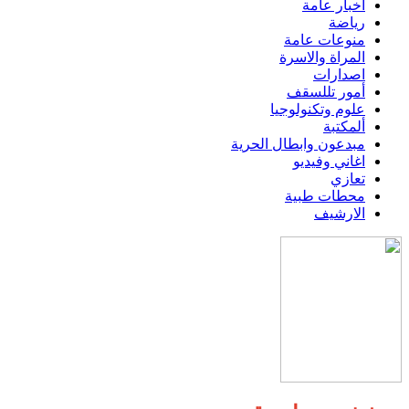
اخبار عامة
رياضة
منوعات عامة
المراة والاسرة
اصدارات
أمور تللسقف
علوم وتكنولوجيا
ألمكتبة
مبدعون وابطال الحرية
اغاني وفيديو
تعازي
محطات طبية
الارشيف