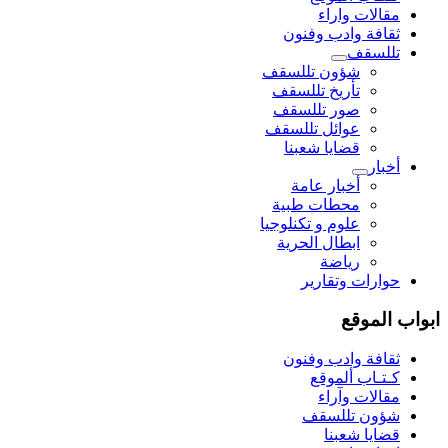
مقالات واراء
ثقافة وادب وفنون
تللسقف
شؤون تللسقف
تأريخ تللسقف
صور تللسقف
عوائل تللسقف
قضايا شعبنا
أخبار
أخبار عامة
محطات طبية
علوم و تکنلوجیا
ابطال الحرية
رياضة
حوارات وتقارير
ابواب الموقع
ثقافة وادب وفنون
كـتـاب ألموقع
مقالات وآراء
شؤون تللسقف
قضايا شعبنا