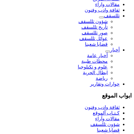
مقالات واراء
ثقافة وادب وفنون
تللسقف
شؤون تللسقف
تأريخ تللسقف
صور تللسقف
عوائل تللسقف
قضايا شعبنا
أخبار
أخبار عامة
محطات طبية
علوم و تکنلوجیا
ابطال الحرية
رياضة
حوارات وتقارير
ابواب الموقع
ثقافة وادب وفنون
كـتـاب ألموقع
مقالات وآراء
شؤون تللسقف
قضايا شعبنا