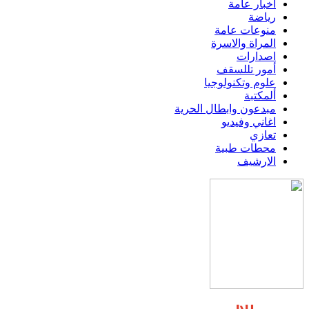
اخبار عامة
رياضة
منوعات عامة
المراة والاسرة
اصدارات
أمور تللسقف
علوم وتكنولوجيا
ألمكتبة
مبدعون وابطال الحرية
اغاني وفيديو
تعازي
محطات طبية
الارشيف