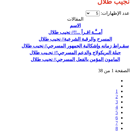
نجيب طلال
عدد الإظهارات:
المقالات
الاسم
أمــَّـة اقـرأ ...!!// نجيب طلال
المسرح والرقية الشرعية// نجيب طلال
سقـراط زمانه وإشكالية الجمهور المسرحي// نجيب طلال
حيلة البريكولاج والدعم المسرحي!// نجـيب طلال
المامون المؤمن بالفعل المسرحي// نجيب طلال
الصفحة 1 من 38
1
2
3
4
5
6
7
8