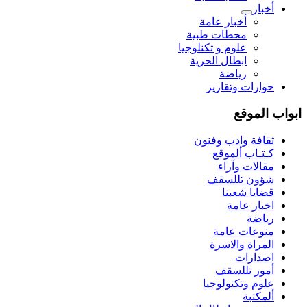
أخبار
أخبار عامة
محطات طبية
علوم و تکنلوجیا
ابطال الحرية
رياضة
حوارات وتقارير
ابواب الموقع
ثقافة وادب وفنون
كـتـاب ألموقع
مقالات وآراء
شؤون تللسقف
قضايا شعبنا
اخبار عامة
رياضة
منوعات عامة
المراة والاسرة
اصدارات
أمور تللسقف
علوم وتكنولوجيا
ألمكتبة