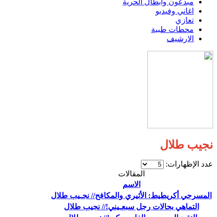
مبدعون وابطال الحرية
اغاني وفيديو
تعازي
محطات طبية
الارشيف
نجيب طلال
عدد الإظهارات:
المقالات
الاسم
المسرحي أكريطيط: الأثيري والمكافح// نجـيب طلال
التماهي بحالات رجل سبعـيني!// نجيب طلال