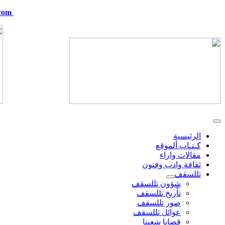
com
telskof@hotmail.com
الرئيسية
كـتـاب ألموقع
مقالات واراء
ثقافة وادب وفنون
تللسقف
شؤون تللسقف
تأريخ تللسقف
صور تللسقف
عوائل تللسقف
قضايا شعبنا