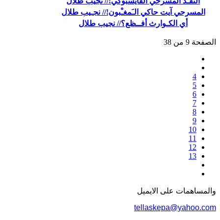
النقـد المسرحي الفايسبوكي!// نجيب طلال
المسرحي آيت حاكي الـَمغـْبون!// نجـيب طلال
أي الكـوارث أفــظع؟// نجيب طلال
الصفحة 9 من 38
4
5
6
7
8
9
10
11
12
13
والمساهمات علی الایمیل
tellaskepa@yahoo.com