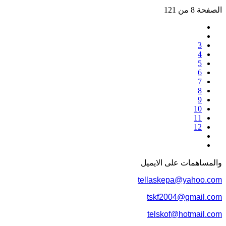
الصفحة 8 من 121
3
4
5
6
7
8
9
10
11
12
والمساهمات علی الایمیل
tellaskepa@yahoo.com
tskf2004@gmail.com
telskof@hotmail.com