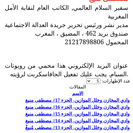
سفير السلام العالمي, الكاتب العام لنقابة الأمل
المغربية
مدير نشر ورئيس تحرير جريدة العدالة الاجتماعية
صندوق بريد 462 ، المضيق ، المغرب
المحمول 21217898806
عنوان البريد الإلكتروني هذا محمي من روبوتات
السبام. يجب عليك تفعيل الجافاسكربت لرؤيته.
عدد الإظهارات:
المقالات
الاسم
وادي المخازن وخلل الموازين- الجزء 17// مصطفى منيغ
وادي المخازن وخلل الموازين- الجزء 16// مصطفى منيغ
وادي المخازن وخلل الموازين- الجزء 15// مصطفى منيغ
وادي المخازن وخلل الموازين- الجزء 14// مصطفى منيغ
وادي المخازن وخلل الموازين- الجزء 13// مصطفى مُنِيغْ