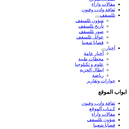
مقالات واراء
ثقافة وادب وفنون
تللسقف
شؤون تللسقف
تأريخ تللسقف
صور تللسقف
عوائل تللسقف
قضايا شعبنا
أخبار
أخبار عامة
محطات طبية
علوم و تکنلوجیا
ابطال الحرية
رياضة
حوارات وتقارير
ابواب الموقع
ثقافة وادب وفنون
كـتـاب ألموقع
مقالات وآراء
شؤون تللسقف
قضايا شعبنا