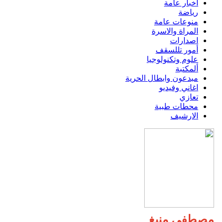
اخبار عامة
رياضة
منوعات عامة
المراة والاسرة
اصدارات
أمور تللسقف
علوم وتكنولوجيا
ألمكتبة
مبدعون وابطال الحرية
اغاني وفيديو
تعازي
محطات طبية
الارشيف
مصطفى منيغ