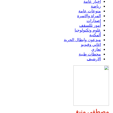
اخبار عامة
رياضة
منوعات عامة
المراة والاسرة
اصدارات
أمور تللسقف
علوم وتكنولوجيا
ألمكتبة
مبدعون وابطال الحرية
اغاني وفيديو
تعازي
محطات طبية
الارشيف
مصطفى منيغ