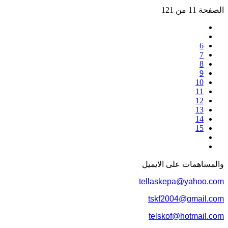
الصفحة 11 من 121
6
7
8
9
10
11
12
13
14
15
والمساهمات علی الایمیل
tellaskepa@yahoo.com
tskf2004@gmail.com
telskof@hotmail.com