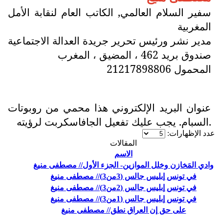
سفير السلام العالمي, الكاتب العام لنقابة الأمل
المغربية
مدير نشر ورئيس تحرير جريدة العدالة الاجتماعية
صندوق بريد 462 ، المضيق ، المغرب
المحمول 21217898806
عنوان البريد الإلكتروني هذا محمي من روبوتات
السبام. يجب عليك تفعيل الجافاسكربت لرؤيته.
عدد الإظهارات:
المقالات
الاسم
وادي المَخازن وخلل الموازين- الجزء الأول// مصطفى منيغ
في تونس إبليس جالس (3من3)// مصطفى منيغ
في تونس إبليس جالس (2من3)// مصطفى منيغ
في تونس إبليس جالس (1من3)// مصطفى منيغ
على حق إن العراق نطق// مصطفى منيغ