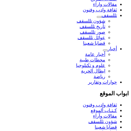
مقالات واراء
ثقافة وادب وفنون
تللسقف
شؤون تللسقف
تأريخ تللسقف
صور تللسقف
عوائل تللسقف
قضايا شعبنا
أخبار
أخبار عامة
محطات طبية
علوم و تکنلوجیا
ابطال الحرية
رياضة
حوارات وتقارير
ابواب الموقع
ثقافة وادب وفنون
كـتـاب ألموقع
مقالات وآراء
شؤون تللسقف
قضايا شعبنا