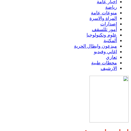
اخبار عامة
رياضة
منوعات عامة
المراة والاسرة
اصدارات
أمور تللسقف
علوم وتكنولوجيا
ألمكتبة
مبدعون وابطال الحرية
اغاني وفيديو
تعازي
محطات طبية
الارشيف