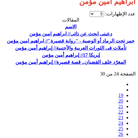
ابراهيم امين مؤمن
عدد الإظهارات:
المقالات
الاسم
دعينى ابحث عن ذاتى// ابراهيم امين مؤمن
جمر تحت الرماد أو الوصية - "رواية قصيرة"// ابراهيم امين مؤمن
تأملات فى الثورات العربية والأجنبية// إبراهيم أمين مؤمن
إيريكا 17// إبراهيم أمين مؤمن
المغرّد خلف القضبان.. قصة قصيرة// إبراهيم أمين مؤمن
الصفحة 24 من 30
19
20
21
22
23
24
25
26