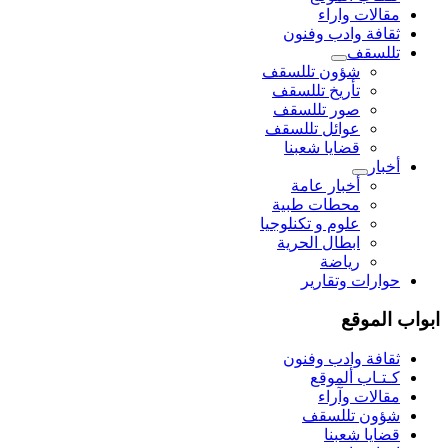
مقالات واراء
ثقافة وادب وفنون
تللسقف
شؤون تللسقف
تأريخ تللسقف
صور تللسقف
عوائل تللسقف
قضايا شعبنا
أخبار
أخبار عامة
محطات طبية
علوم و تکنلوجیا
ابطال الحرية
رياضة
حوارات وتقارير
ابواب الموقع
ثقافة وادب وفنون
كـتـاب ألموقع
مقالات وآراء
شؤون تللسقف
قضايا شعبنا