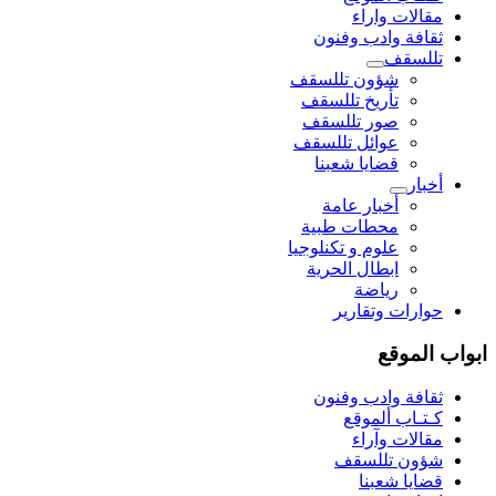
مقالات واراء
ثقافة وادب وفنون
تللسقف
شؤون تللسقف
تأريخ تللسقف
صور تللسقف
عوائل تللسقف
قضايا شعبنا
أخبار
أخبار عامة
محطات طبية
علوم و تکنلوجیا
ابطال الحرية
رياضة
حوارات وتقارير
ابواب الموقع
ثقافة وادب وفنون
كـتـاب ألموقع
مقالات وآراء
شؤون تللسقف
قضايا شعبنا