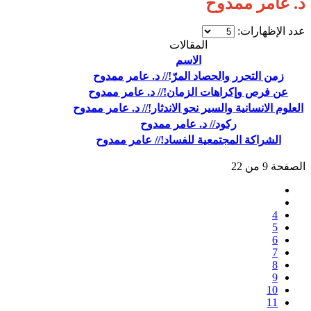
د. عامر ممدوح
عدد الإظهارات:
المقالات
الاسم
زمن التحرر والحصاد المرّ!// د. عامر ممدوح
عن فرص وإكراهات الزمان!// د. عامر ممدوح
العلوم الانسانية والسير نحو الاندثار!// د. عامر ممدوح
ركود// د. عامر ممدوح
الشراكة المجتمعية للفساد!// عامر ممدوح
الصفحة 9 من 22
4
5
6
7
8
9
10
11