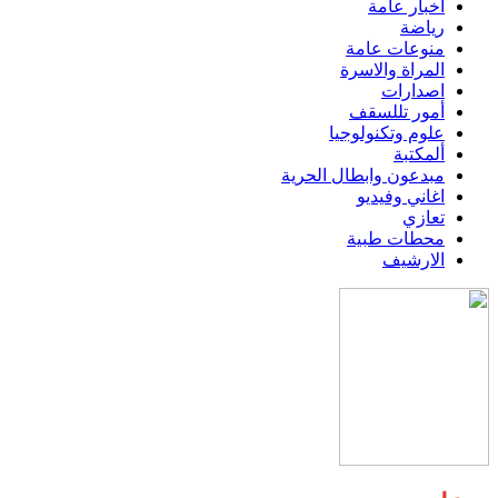
اخبار عامة
رياضة
منوعات عامة
المراة والاسرة
اصدارات
أمور تللسقف
علوم وتكنولوجيا
ألمكتبة
مبدعون وابطال الحرية
اغاني وفيديو
تعازي
محطات طبية
الارشيف