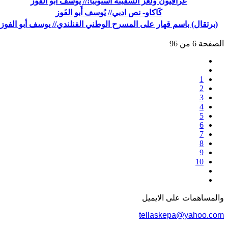
عراقيون ولغز السفينة استونيا!// يوسف أبو الفوز
كَاكاو- نص ادبي// يُوسف أَبو الفَوز
(برتقال) باسم قهار على المسرح الوطني الفنلندي// يوسف أبو الفوز
الصفحة 6 من 96
1
2
3
4
5
6
7
8
9
10
والمساهمات علی الایمیل
tellaskepa@yahoo.com