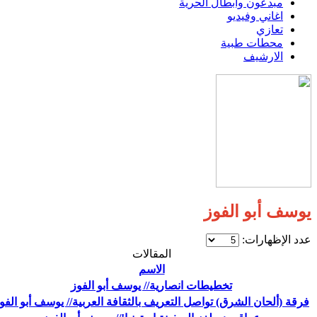
مبدعون وابطال الحرية
اغاني وفيديو
تعازي
محطات طبية
الارشيف
يوسف أبو الفوز
عدد الإظهارات:
المقالات
الاسم
تخطيطات انصارية// يوسف أبو الفوز
فرقة (ألحان الشرق) تواصل التعريف بالثقافة العربية// يوسف أبو الفو