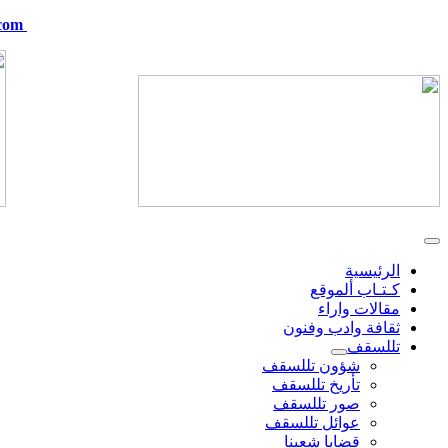
com
telskof@hotmail.com
الرئيسية
كـتـاب ألموقع
مقالات واراء
ثقافة وادب وفنون
تللسقف
شؤون تللسقف
تأريخ تللسقف
صور تللسقف
عوائل تللسقف
قضايا شعبنا