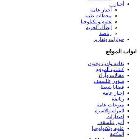
أخبار
أخبار عامة
محطات طبية
علوم و تکنلوجیا
ابطال الحرية
رياضة
حوارات وتقارير
ابواب الموقع
ثقافة وادب وفنون
كـتـاب ألموقع
مقالات وآراء
شؤون تللسقف
قضايا شعبنا
اخبار عامة
رياضة
منوعات عامة
المراة والاسرة
اصدارات
أمور تللسقف
علوم وتكنولوجيا
ألمكتبة