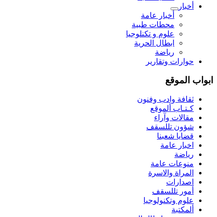
أخبار
أخبار عامة
محطات طبية
علوم و تکنلوجیا
ابطال الحرية
رياضة
حوارات وتقارير
ابواب الموقع
ثقافة وادب وفنون
كـتـاب ألموقع
مقالات وآراء
شؤون تللسقف
قضايا شعبنا
اخبار عامة
رياضة
منوعات عامة
المراة والاسرة
اصدارات
أمور تللسقف
علوم وتكنولوجيا
ألمكتبة