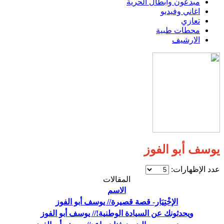
مبدعون وابطال الحرية
اغاني وفيديو
تعازي
محطات طبية
الارشيف
يوسف أبو الفوز
عدد الإظهارات:
المقالات
الاسم
الإخْتِيَار- قصة قصيرة// يوسف أبو الفوز
ويحدثونك عن السيادة الوطنية!// يوسف أبو الفوز