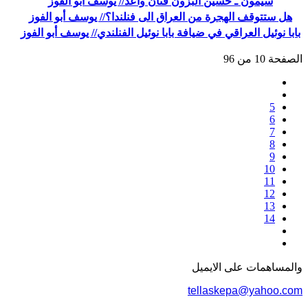
سيمون ـ حسين البزون فنان واعد// يوسف أبو الفوز
هل ستتوقف الهجرة من العراق الى فنلندا؟// يوسف أبو الفوز
بابا نوئيل العراقي في ضيافة بابا نوئيل الفنلندي// يوسف أبو الفوز
الصفحة 10 من 96
5
6
7
8
9
10
11
12
13
14
والمساهمات علی الایمیل
tellaskepa@yahoo.com