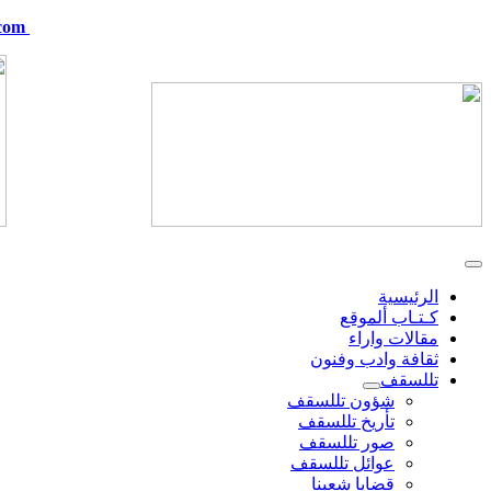
com
telskof@hotmail.com
الرئيسية
كـتـاب ألموقع
مقالات واراء
ثقافة وادب وفنون
تللسقف
شؤون تللسقف
تأريخ تللسقف
صور تللسقف
عوائل تللسقف
قضايا شعبنا