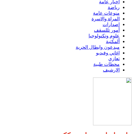
اخبار عامة
رياضة
منوعات عامة
المراة والاسرة
اصدارات
أمور تللسقف
علوم وتكنولوجيا
ألمكتبة
مبدعون وابطال الحرية
اغاني وفيديو
تعازي
محطات طبية
الارشيف