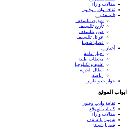
مقالات واراء
ثقافة وادب وفنون
تللسقف
شؤون تللسقف
تأريخ تللسقف
صور تللسقف
عوائل تللسقف
قضايا شعبنا
أخبار
أخبار عامة
محطات طبية
علوم و تکنلوجیا
ابطال الحرية
رياضة
حوارات وتقارير
ابواب الموقع
ثقافة وادب وفنون
كـتـاب ألموقع
مقالات وآراء
شؤون تللسقف
قضايا شعبنا