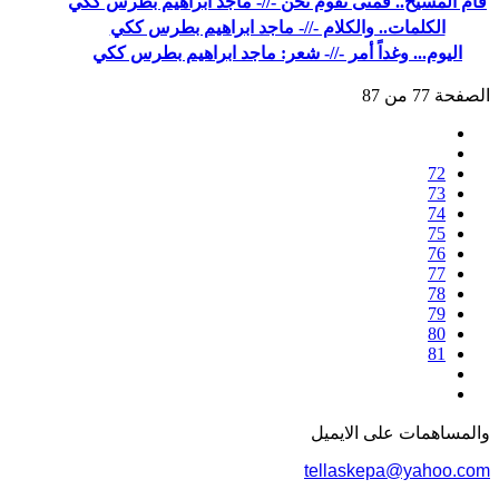
قام المسيح.. فمتى نقوم نحن -//- ماجد ابراهيم بطرس ككي
الكلمات.. والكلام -//- ماجد ابراهيم بطرس ككي
اليوم... وغداً أمر -//- شعر: ماجد ابراهيم بطرس ككي
الصفحة 77 من 87
72
73
74
75
76
77
78
79
80
81
والمساهمات علی الایمیل
tellaskepa@yahoo.com