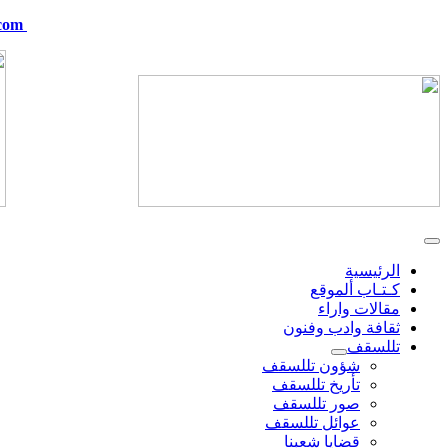
com
telskof@hotmail.com
الرئيسية
كـتـاب ألموقع
مقالات واراء
ثقافة وادب وفنون
تللسقف
شؤون تللسقف
تأريخ تللسقف
صور تللسقف
عوائل تللسقف
قضايا شعبنا