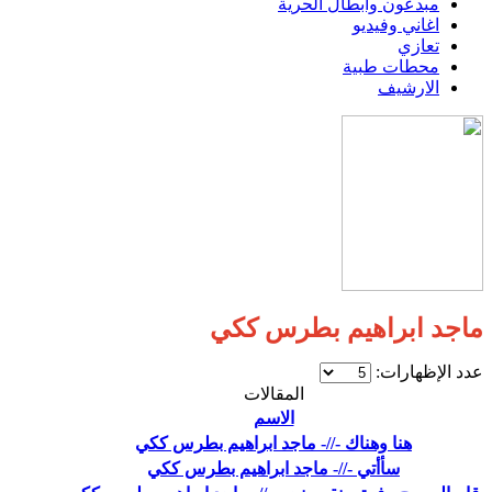
مبدعون وابطال الحرية
اغاني وفيديو
تعازي
محطات طبية
الارشيف
ماجد ابراهيم بطرس ككي
عدد الإظهارات:
المقالات
الاسم
هنا وهناك -//- ماجد ابراهيم بطرس ككي
سأأتي -//- ماجد ابراهيم بطرس ككي