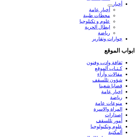
أخبار
أخبار عامة
محطات طبية
علوم و تکنلوجیا
ابطال الحرية
رياضة
حوارات وتقارير
ابواب الموقع
ثقافة وادب وفنون
كـتـاب ألموقع
مقالات وآراء
شؤون تللسقف
قضايا شعبنا
اخبار عامة
رياضة
منوعات عامة
المراة والاسرة
اصدارات
أمور تللسقف
علوم وتكنولوجيا
ألمكتبة