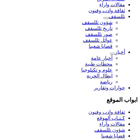
مقالات واراء
ثقافة وادب وفنون
تللسقف
شؤون تللسقف
تأريخ تللسقف
صور تللسقف
عوائل تللسقف
قضايا شعبنا
أخبار
أخبار عامة
محطات طبية
علوم و تکنلوجیا
ابطال الحرية
رياضة
حوارات وتقارير
ابواب الموقع
ثقافة وادب وفنون
كـتـاب ألموقع
مقالات وآراء
شؤون تللسقف
قضايا شعبنا