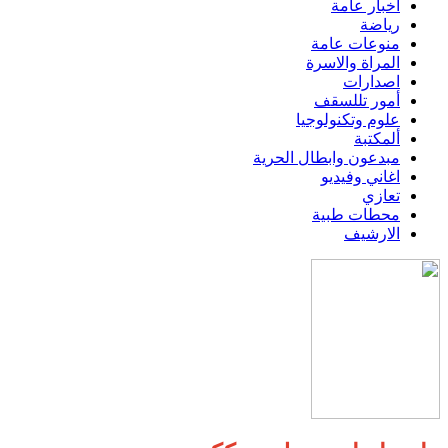
اخبار عامة
رياضة
منوعات عامة
المراة والاسرة
اصدارات
أمور تللسقف
علوم وتكنولوجيا
ألمكتبة
مبدعون وابطال الحرية
اغاني وفيديو
تعازي
محطات طبية
الارشيف