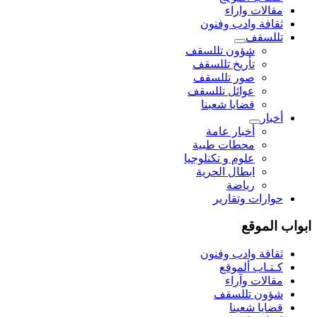
مقالات واراء
ثقافة وادب وفنون
تللسقف
شؤون تللسقف
تأريخ تللسقف
صور تللسقف
عوائل تللسقف
قضايا شعبنا
أخبار
أخبار عامة
محطات طبية
علوم و تکنلوجیا
ابطال الحرية
رياضة
حوارات وتقارير
ابواب الموقع
ثقافة وادب وفنون
كـتـاب ألموقع
مقالات وآراء
شؤون تللسقف
قضايا شعبنا