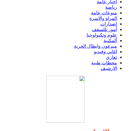
اخبار عامة
رياضة
منوعات عامة
المراة والاسرة
اصدارات
أمور تللسقف
علوم وتكنولوجيا
ألمكتبة
مبدعون وابطال الحرية
اغاني وفيديو
تعازي
محطات طبية
الارشيف