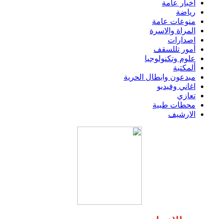
اخبار عامة
رياضة
منوعات عامة
المراة والاسرة
اصدارات
أمور تللسقف
علوم وتكنولوجيا
ألمكتبة
مبدعون وابطال الحرية
اغاني وفيديو
تعازي
محطات طبية
الارشيف