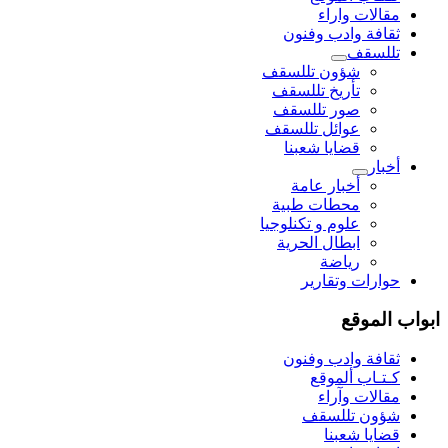
مقالات واراء
ثقافة وادب وفنون
تللسقف
شؤون تللسقف
تأريخ تللسقف
صور تللسقف
عوائل تللسقف
قضايا شعبنا
أخبار
أخبار عامة
محطات طبية
علوم و تکنلوجیا
ابطال الحرية
رياضة
حوارات وتقارير
ابواب الموقع
ثقافة وادب وفنون
كـتـاب ألموقع
مقالات وآراء
شؤون تللسقف
قضايا شعبنا