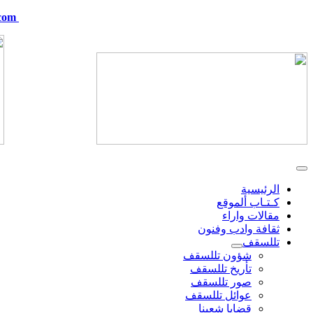
com
telskof@hotmail.com
الرئيسية
كـتـاب ألموقع
مقالات واراء
ثقافة وادب وفنون
تللسقف
شؤون تللسقف
تأريخ تللسقف
صور تللسقف
عوائل تللسقف
قضايا شعبنا