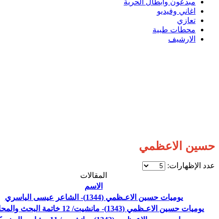
مبدعون وابطال الحرية
اغاني وفيديو
تعازي
محطات طبية
الارشيف
حسين الاعظمي
عدد الإظهارات:
المقالات
الاسم
يوميات حسين الاعـظمي (1344)- الشاعر عيسى الياسري
يوميات حسين الاعـظمي (1343)- مانشيت/ 12 خاتمة البحث والمحاضرة