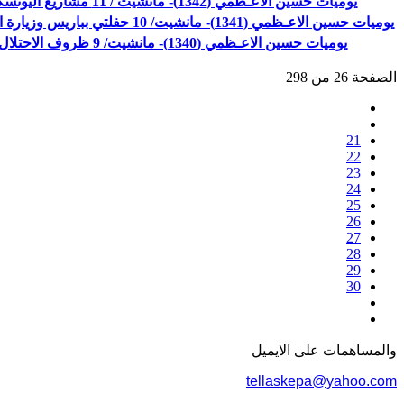
يوميات حسين الاعـظمي (1342)- مانشيت / 11 مشاريع اليونسكو
يوميات حسين الاعـظمي (1341)- مانشيت/ 10 حفلتي بباريس وزيارة اليونسكو
يوميات حسين الاعـظمي (1340)- مانشيت/ 9 ظروف الاحتلال
الصفحة 26 من 298
21
22
23
24
25
26
27
28
29
30
والمساهمات علی الایمیل
tellaskepa@yahoo.com