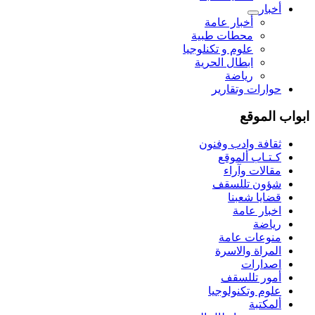
أخبار
أخبار عامة
محطات طبية
علوم و تکنلوجیا
ابطال الحرية
رياضة
حوارات وتقارير
ابواب الموقع
ثقافة وادب وفنون
كـتـاب ألموقع
مقالات وآراء
شؤون تللسقف
قضايا شعبنا
اخبار عامة
رياضة
منوعات عامة
المراة والاسرة
اصدارات
أمور تللسقف
علوم وتكنولوجيا
ألمكتبة