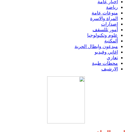
اخبار عامة
رياضة
منوعات عامة
المراة والاسرة
اصدارات
أمور تللسقف
علوم وتكنولوجيا
ألمكتبة
مبدعون وابطال الحرية
اغاني وفيديو
تعازي
محطات طبية
الارشيف