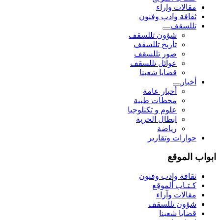
مقالات واراء
ثقافة وادب وفنون
تللسقف
شؤون تللسقف
تأريخ تللسقف
صور تللسقف
عوائل تللسقف
قضايا شعبنا
أخبار
أخبار عامة
محطات طبية
علوم و تکنلوجیا
ابطال الحرية
رياضة
حوارات وتقارير
ابواب الموقع
ثقافة وادب وفنون
كـتـاب ألموقع
مقالات وآراء
شؤون تللسقف
قضايا شعبنا