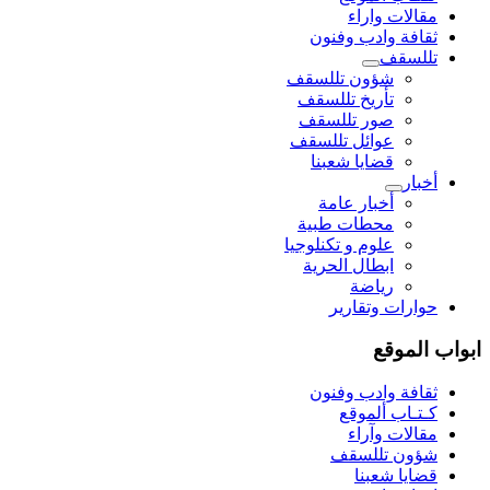
مقالات واراء
ثقافة وادب وفنون
تللسقف
شؤون تللسقف
تأريخ تللسقف
صور تللسقف
عوائل تللسقف
قضايا شعبنا
أخبار
أخبار عامة
محطات طبية
علوم و تکنلوجیا
ابطال الحرية
رياضة
حوارات وتقارير
ابواب الموقع
ثقافة وادب وفنون
كـتـاب ألموقع
مقالات وآراء
شؤون تللسقف
قضايا شعبنا