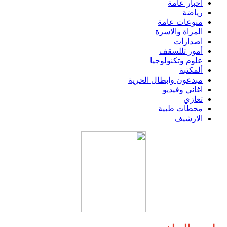
اخبار عامة
رياضة
منوعات عامة
المراة والاسرة
اصدارات
أمور تللسقف
علوم وتكنولوجيا
ألمكتبة
مبدعون وابطال الحرية
اغاني وفيديو
تعازي
محطات طبية
الارشيف