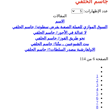
جاسم الحلفي
عدد الإظهارات:
المقالات
الاسم
السوق الموازي للعملة الصعبة يفرض سطوته// جاسم الحلفي
لا عدالة في الأجور// جاسم الحلفي
نحو طريق الفوز// جاسم الحلفي
بيت الشيوعيين .. بيتُنا// جاسم الحلفي
الاولغارشية مصدر السلطات!// جاسم الحلفي
الصفحة 6 من 114
1
2
3
4
5
6
7
8