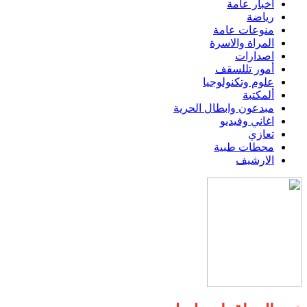
اخبار عامة
رياضة
منوعات عامة
المراة والاسرة
اصدارات
أمور تللسقف
علوم وتكنولوجيا
ألمكتبة
مبدعون وابطال الحرية
اغاني وفيديو
تعازي
محطات طبية
الارشيف