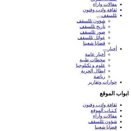
مقالات واراء
ثقافة وادب وفنون
تللسقف
شؤون تللسقف
تأريخ تللسقف
صور تللسقف
عوائل تللسقف
قضايا شعبنا
أخبار
أخبار عامة
محطات طبية
علوم و تکنلوجیا
ابطال الحرية
رياضة
حوارات وتقارير
ابواب الموقع
ثقافة وادب وفنون
كـتـاب ألموقع
مقالات وآراء
شؤون تللسقف
قضايا شعبنا