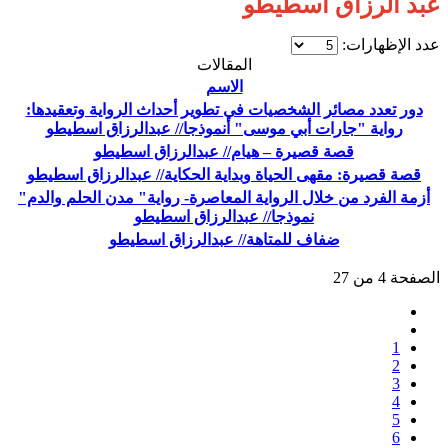
عبد الرزاق اسطيطو
عدد الإظهارات:
المقالات
الاسم
دور تعدد مصائر الشخصيات في تطوير أحداث الرواية وتعقيدها:
رواية "جارات أبي موسى" أنموذجا// عبدالرزاق اسطيطو
قصة قصيرة – هيام// عبدالرزاق اسطيطو
قصة قصيرة: مقهى الحياة وبداية الحكاية// عبدالرزاق اسطيطو
أزمة الفرد من خلال الرواية المعاصرة- رواية" مدن الحلم والدم"
نموذجا// عبدالرزاق اسطيطو
ضفاف للمتاهة// عبدالرزاق اسطيطو
الصفحة 4 من 27
1
2
3
4
5
6