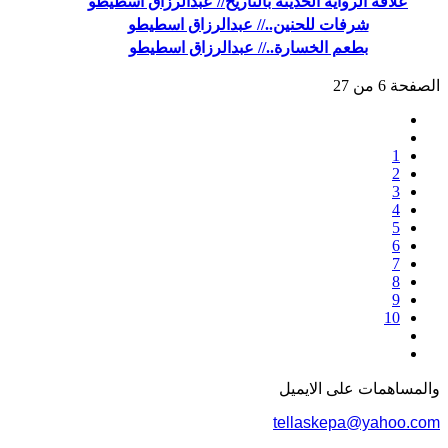
علاقة الرواية الحديثة بالتاريخ// عبدالرزاق اسطيطو
شرفات للحنين..// عبدالرزاق اسطيطو
بطعم الخسارة..// عبدالرزاق اسطيطو
الصفحة 6 من 27
1
2
3
4
5
6
7
8
9
10
والمساهمات علی الایمیل
tellaskepa@yahoo.com