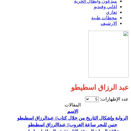
مبدعون وابطال الحرية
اغاني وفيديو
تعازي
محطات طبية
الارشيف
عبد الرزاق اسطيطو
عدد الإظهارات:
المقالات
الاسم
الرواية وإشكال التاريخ من خلال كتاب// عبدالرزاق اسطيطو
حنين للبحر ساعة الغروب// عبداالرزاق اسطيطو