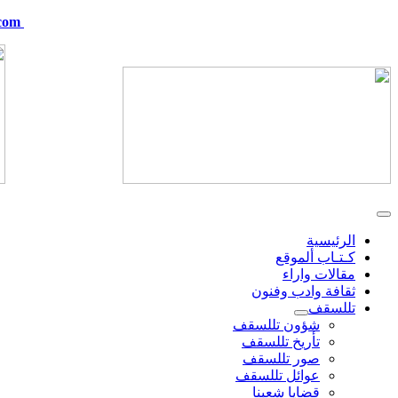
com
telskof@hotmail.com
الرئيسية
كـتـاب ألموقع
مقالات واراء
ثقافة وادب وفنون
تللسقف
شؤون تللسقف
تأريخ تللسقف
صور تللسقف
عوائل تللسقف
قضايا شعبنا