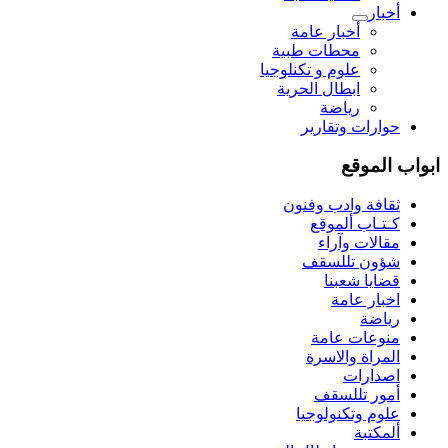
أخبار
أخبار عامة
محطات طبية
علوم و تکنلوجیا
ابطال الحرية
رياضة
حوارات وتقارير
ابواب الموقع
ثقافة وادب وفنون
كـتـاب ألموقع
مقالات وآراء
شؤون تللسقف
قضايا شعبنا
اخبار عامة
رياضة
منوعات عامة
المراة والاسرة
اصدارات
أمور تللسقف
علوم وتكنولوجيا
ألمكتبة