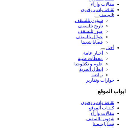
مقالات واراء
ثقافة وادب وفنون
تللسقف
شؤون تللسقف
تأريخ تللسقف
صور تللسقف
عوائل تللسقف
قضايا شعبنا
أخبار
أخبار عامة
محطات طبية
علوم و تکنلوجیا
ابطال الحرية
رياضة
حوارات وتقارير
ابواب الموقع
ثقافة وادب وفنون
كـتـاب ألموقع
مقالات وآراء
شؤون تللسقف
قضايا شعبنا