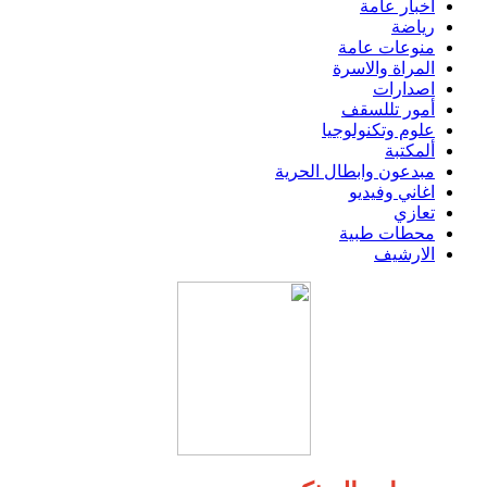
اخبار عامة
رياضة
منوعات عامة
المراة والاسرة
اصدارات
أمور تللسقف
علوم وتكنولوجيا
ألمكتبة
مبدعون وابطال الحرية
اغاني وفيديو
تعازي
محطات طبية
الارشيف