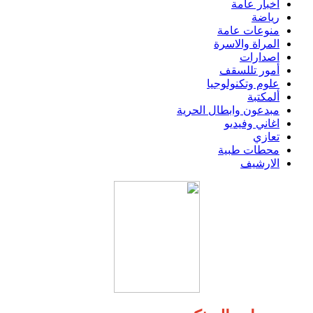
اخبار عامة
رياضة
منوعات عامة
المراة والاسرة
اصدارات
أمور تللسقف
علوم وتكنولوجيا
ألمكتبة
مبدعون وابطال الحرية
اغاني وفيديو
تعازي
محطات طبية
الارشيف