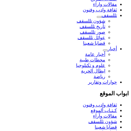
مقالات واراء
ثقافة وادب وفنون
تللسقف
شؤون تللسقف
تأريخ تللسقف
صور تللسقف
عوائل تللسقف
قضايا شعبنا
أخبار
أخبار عامة
محطات طبية
علوم و تکنلوجیا
ابطال الحرية
رياضة
حوارات وتقارير
ابواب الموقع
ثقافة وادب وفنون
كـتـاب ألموقع
مقالات وآراء
شؤون تللسقف
قضايا شعبنا