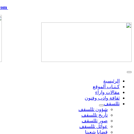
com
telskof@hotmail.com
الرئيسية
كـتـاب ألموقع
مقالات واراء
ثقافة وادب وفنون
تللسقف
شؤون تللسقف
تأريخ تللسقف
صور تللسقف
عوائل تللسقف
قضايا شعبنا