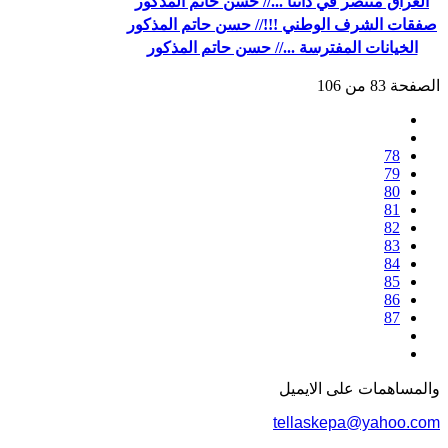
العراق منتصر في ذاتنا ...// حسن حاتم المذكور
صفقات الشرف الوطني !!!// حسن حاتم المذكور
الخيانات المفترسة ...// حسن حاتم المذكور
الصفحة 83 من 106
78
79
80
81
82
83
84
85
86
87
والمساهمات علی الایمیل
tellaskepa@yahoo.com