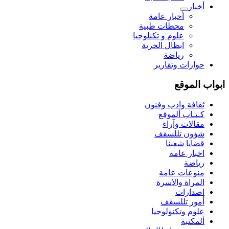
أخبار
أخبار عامة
محطات طبية
علوم و تکنلوجیا
ابطال الحرية
رياضة
حوارات وتقارير
ابواب الموقع
ثقافة وادب وفنون
كـتـاب ألموقع
مقالات وآراء
شؤون تللسقف
قضايا شعبنا
اخبار عامة
رياضة
منوعات عامة
المراة والاسرة
اصدارات
أمور تللسقف
علوم وتكنولوجيا
ألمكتبة