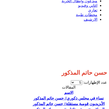
مبدعون وابطال الحرية
اغاني وفيديو
تعازي
محطات طبية
الارشيف
حسن حاتم المذكور
عدد الإظهارات:
المقالات
الاسم
نساء في مجلس ذكوري// حسن حاتم المذكور
الأيزيديون قومية مستقلة// حسن حاتم المذكور