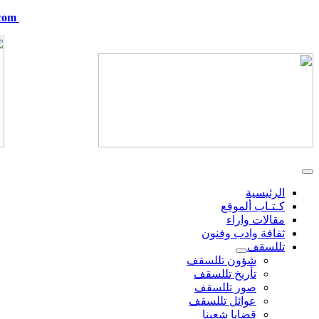
com
telskof@hotmail.com
الرئيسية
كـتـاب ألموقع
مقالات واراء
ثقافة وادب وفنون
تللسقف
شؤون تللسقف
تأريخ تللسقف
صور تللسقف
عوائل تللسقف
قضايا شعبنا