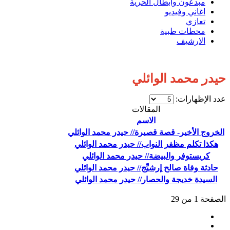
مبدعون وابطال الحرية
اغاني وفيديو
تعازي
محطات طبية
الارشيف
حيدر محمد الوائلي
عدد الإظهارات:
المقالات
الاسم
الخروج الأخير- قصة قصيرة// حيدر محمد الوائلي
هكذا تكلم مظفر النواب// حيدر محمد الوائلي
كريستوفر والبيضة// حيدر محمد الوائلي
حادثة وفاة صالح إرشيِّج// حيدر محمد الوائلي
السيدة خديجة والحصار// حيدر محمد الوائلي
الصفحة 1 من 29