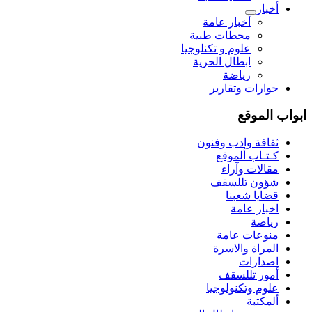
أخبار
أخبار عامة
محطات طبية
علوم و تکنلوجیا
ابطال الحرية
رياضة
حوارات وتقارير
ابواب الموقع
ثقافة وادب وفنون
كـتـاب ألموقع
مقالات وآراء
شؤون تللسقف
قضايا شعبنا
اخبار عامة
رياضة
منوعات عامة
المراة والاسرة
اصدارات
أمور تللسقف
علوم وتكنولوجيا
ألمكتبة