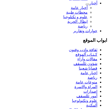
أخبار
أخبار عامة
محطات طبية
علوم و تکنلوجیا
ابطال الحرية
رياضة
حوارات وتقارير
ابواب الموقع
ثقافة وادب وفنون
كـتـاب ألموقع
مقالات وآراء
شؤون تللسقف
قضايا شعبنا
اخبار عامة
رياضة
منوعات عامة
المراة والاسرة
اصدارات
أمور تللسقف
علوم وتكنولوجيا
ألمكتبة