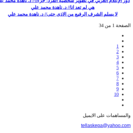
دور الإعلام العربي في تطوير شخصية الفرد- جزء1// د. ناهدة محمد علي
هي لم تعد انا// د. ناهدة محمد علي
لا يسلم الشرف الرفيع من الاذى حتى// د. ناهدة محمد علي
الصفحة 1 من 34
1
2
3
4
5
6
7
8
9
10
والمساهمات علی الایمیل
tellaskepa@yahoo.com