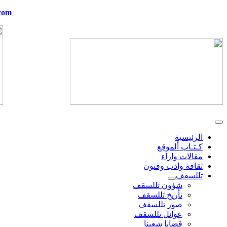
com
telskof@hotmail.com
الرئيسية
كـتـاب ألموقع
مقالات واراء
ثقافة وادب وفنون
تللسقف
شؤون تللسقف
تأريخ تللسقف
صور تللسقف
عوائل تللسقف
قضايا شعبنا