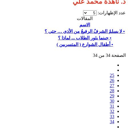
د. ناهدة محمد علي
عدد الإظهارات:
المقالات
الاسم
• لا يسلمُ الشرفُ الرفيعُ من الأذى … حتى ؟
• حينما يثور الطلاب ... لماذا ؟
• أطفال الشوارع ( المتسربين )
الصفحة 34 من 34
25
26
27
28
29
30
31
32
33
34