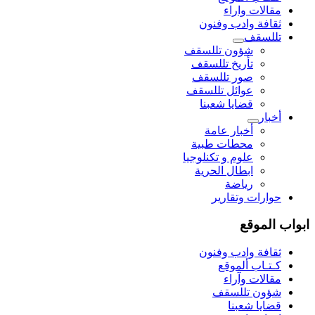
مقالات واراء
ثقافة وادب وفنون
تللسقف
شؤون تللسقف
تأريخ تللسقف
صور تللسقف
عوائل تللسقف
قضايا شعبنا
أخبار
أخبار عامة
محطات طبية
علوم و تکنلوجیا
ابطال الحرية
رياضة
حوارات وتقارير
ابواب الموقع
ثقافة وادب وفنون
كـتـاب ألموقع
مقالات وآراء
شؤون تللسقف
قضايا شعبنا