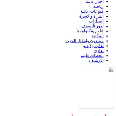
اخبار عامة
رياضة
منوعات عامة
المراة والاسرة
اصدارات
أمور تللسقف
علوم وتكنولوجيا
ألمكتبة
مبدعون وابطال الحرية
اغاني وفيديو
تعازي
محطات طبية
الارشيف