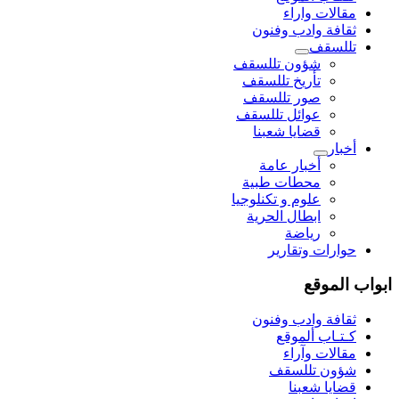
مقالات واراء
ثقافة وادب وفنون
تللسقف
شؤون تللسقف
تأريخ تللسقف
صور تللسقف
عوائل تللسقف
قضايا شعبنا
أخبار
أخبار عامة
محطات طبية
علوم و تکنلوجیا
ابطال الحرية
رياضة
حوارات وتقارير
ابواب الموقع
ثقافة وادب وفنون
كـتـاب ألموقع
مقالات وآراء
شؤون تللسقف
قضايا شعبنا