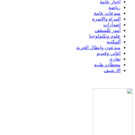
اخبار عامة
رياضة
منوعات عامة
المراة والاسرة
اصدارات
أمور تللسقف
علوم وتكنولوجيا
ألمكتبة
مبدعون وابطال الحرية
اغاني وفيديو
تعازي
محطات طبية
الارشيف