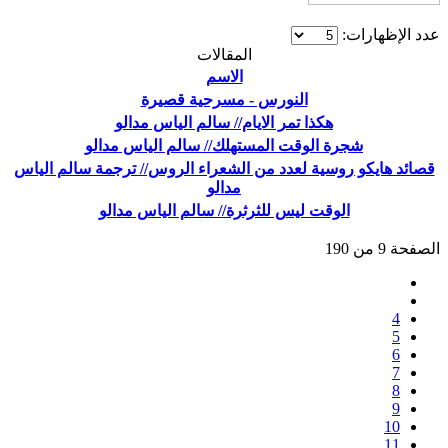
عدد الإظهارات:
المقالات
الاسم
النورس - مسرحية قصيرة
هكذا تمر الايام// سالم الياس مدالو
شجرة الوقت المستهلك// سالم الياس مدالو
قصائد هايكو روسية لعدد من الشعراء الروس// ترجمة سالم الياس
مدالو
الوقت ليس للثرثرة// سالم الياس مدالو
الصفحة 9 من 190
4
5
6
7
8
9
10
11