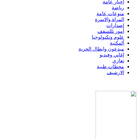
اخبار عامة
رياضة
منوعات عامة
المراة والاسرة
اصدارات
أمور تللسقف
علوم وتكنولوجيا
ألمكتبة
مبدعون وابطال الحرية
اغاني وفيديو
تعازي
محطات طبية
الارشيف