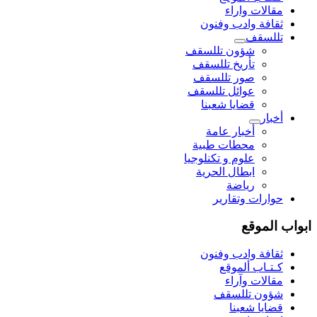
مقالات واراء
ثقافة وادب وفنون
تللسقف
شؤون تللسقف
تأريخ تللسقف
صور تللسقف
عوائل تللسقف
قضايا شعبنا
أخبار
أخبار عامة
محطات طبية
علوم و تکنلوجیا
ابطال الحرية
رياضة
حوارات وتقارير
ابواب الموقع
ثقافة وادب وفنون
كـتـاب ألموقع
مقالات وآراء
شؤون تللسقف
قضايا شعبنا