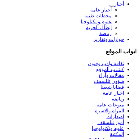
أخبار
أخبار عامة
محطات طبية
علوم و تکنلوجیا
ابطال الحرية
رياضة
حوارات وتقارير
ابواب الموقع
ثقافة وادب وفنون
كـتـاب ألموقع
مقالات وآراء
شؤون تللسقف
قضايا شعبنا
اخبار عامة
رياضة
منوعات عامة
المراة والاسرة
اصدارات
أمور تللسقف
علوم وتكنولوجيا
ألمكتبة