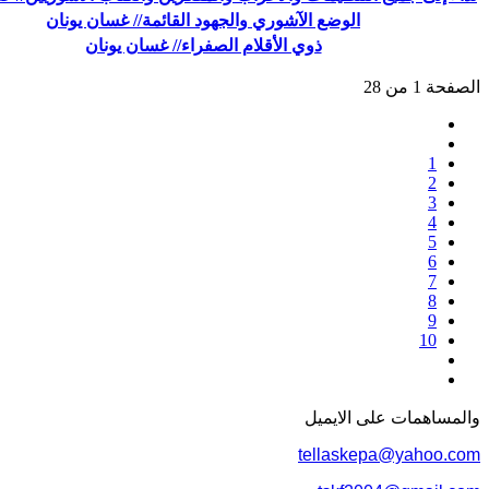
الوضع الآشوري والجهود القائمة// غسان يونان
ذوي الأقلام الصفراء// غسان يونان
الصفحة 1 من 28
1
2
3
4
5
6
7
8
9
10
والمساهمات علی الایمیل
tellaskepa@yahoo.com