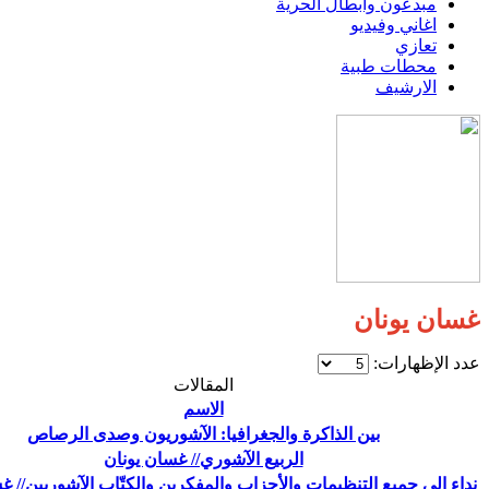
مبدعون وابطال الحرية
اغاني وفيديو
تعازي
محطات طبية
الارشيف
غسان يونان
عدد الإظهارات:
المقالات
الاسم
بين الذاكرة والجغرافيا: الآشوريون وصدى الرصاص
الربيع الآشوري// غسان يونان
نداء إلى جميع التنظيمات والأحزاب والمفكرين والكتّاب الآشوريين// غ