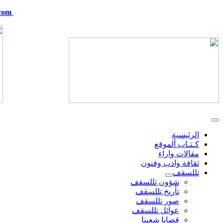
com
telskof@hotmail.com
الرئيسية
كـتـاب ألموقع
مقالات واراء
ثقافة وادب وفنون
تللسقف
شؤون تللسقف
تأريخ تللسقف
صور تللسقف
عوائل تللسقف
قضايا شعبنا