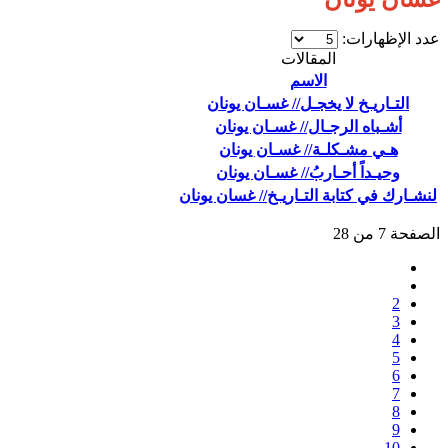
عدد الإظهارات:
المقالات
الاسم
التـاريـخ لا يخجـل// غسـان يونان
أشـباه الرجـال// غسـان يونان
هـي مشـكلـة// غسـان يونان
وحيـداً أحـاربُ// غسـان يونان
لنشـارك في كتابة التـاريـخ// غسان يونان
الصفحة 7 من 28
2
3
4
5
6
7
8
9
10