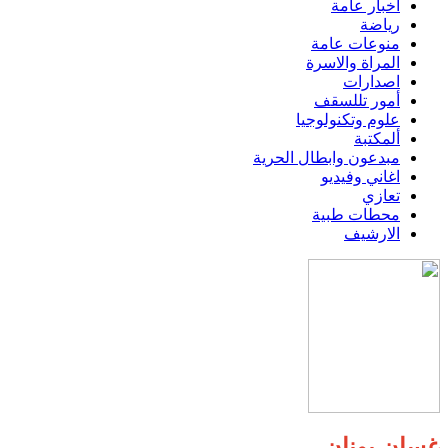
اخبار عامة
رياضة
منوعات عامة
المراة والاسرة
اصدارات
أمور تللسقف
علوم وتكنولوجيا
ألمكتبة
مبدعون وابطال الحرية
اغاني وفيديو
تعازي
محطات طبية
الارشيف
غسان يونان