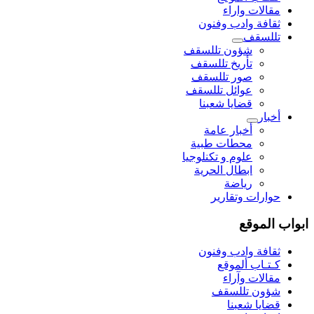
مقالات واراء
ثقافة وادب وفنون
تللسقف
شؤون تللسقف
تأريخ تللسقف
صور تللسقف
عوائل تللسقف
قضايا شعبنا
أخبار
أخبار عامة
محطات طبية
علوم و تکنلوجیا
ابطال الحرية
رياضة
حوارات وتقارير
ابواب الموقع
ثقافة وادب وفنون
كـتـاب ألموقع
مقالات وآراء
شؤون تللسقف
قضايا شعبنا