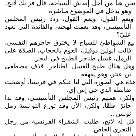
نحن هنا من أجل إنعاش السياحة، قال فرانك لانج،
وهو يدخل في الموضوع مباشرة.
ونِعم القول، ونِعم القول، ردد رئيس المجلس
التأسيسي، وقد نعمت لهجته، والفائدة التي تعود
عليّ؟
بيع الشواطئ للسياح لا يخترق حاجزهم النفسي،
قالت أبولين دوفيل، العوم بالحجاب، الصلاة على
الرمل، غسل طناجر الطبيخ في البحر...
وهل هناك طبيخ لتُغسل الطناجر، قذف مصطفى
بن عنتر، وهو يقهقه.
هذه هي الصورة التي لنا عنكم في فرنسا، أوضحت
ضابطة الدي جي إس إي.
ولكن، همهم رئيس المجلس التأسيسي، وقد بدا
حائرًا قلقًا، ولكن، الآن وقد توزع التوانسة رمل
تونس...
قل له لانج، طلبت الشقراء الفرنسية من رجل
التحري الخاص.