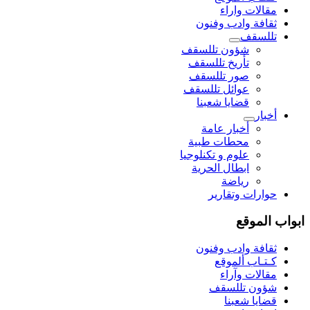
مقالات واراء
ثقافة وادب وفنون
تللسقف
شؤون تللسقف
تأريخ تللسقف
صور تللسقف
عوائل تللسقف
قضايا شعبنا
أخبار
أخبار عامة
محطات طبية
علوم و تکنلوجیا
ابطال الحرية
رياضة
حوارات وتقارير
ابواب الموقع
ثقافة وادب وفنون
كـتـاب ألموقع
مقالات وآراء
شؤون تللسقف
قضايا شعبنا