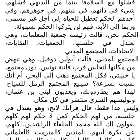
فشلوا مع السلامة! بينما من البديهي فشلهم،
شيء في ذاتهم، في بنيتهم، في جوهرهم، وفي
أخذهم الحكم تعطيل للحياة إلى أجل غير مسمى،
وربما إلى الأبد، فهم لن يتركوا الحكم بسهولة.
الحكم نحن، قالت رئيسة جمعية المعلمات، وهي
تعتدل في جلستها، الجمعيات، النقابات،
الاتحادات، المجتمع المدني.
المجتمع المدني، قالت أبولين دوفيل، وهي تنهض
من مكانها لتجلس قرب فاتنة تونس، دون مجتمع،
يا حبيبتي، فكل المجتمع ذهب إلى البحر، أم أنك
نسيت بسرعة؟ سيبيع المجتمع الرمل للسياح.
لهذا هم يطاردونك، ويعذبون لبنى بن عثمان،
وبوليسهم السري منتشر في كل مكان.
وليس هذا فقط، قال فرانك لانج، وهو يعتدل في
جلسته، من لهم الحكم كمن لا حكم لهم كلهم
يقولون لك الله محمد الخلفاء الراشدين، كلهم،
عن بكرة أبيهم، المتدين كالمتزمت كالعلماني