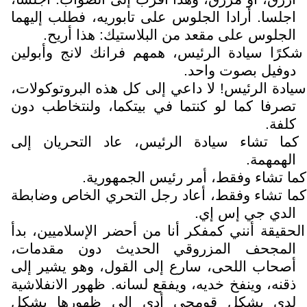
اجلسا. أرادا الجلوس على تابوريه، فطلب إليهما
الجلوس على مقعد من البلاستيك: هذا أريح.
شكرًا سيادة الرئيس، همهم فرانك لانج وأبولين
دوفيل بصوت واحد.
سيادة الرئيس! لا داعي إلى كل هذه البروتوكولات،
تصرفا كما لو كنتما في بيتكما، ولنتخاطب دون
كلفة.
كما تشاء سيادة الرئيس، عاد التحريان إلى
الهمهمة.
كما تشاء وفقط، أمر رئيس الجمهورية.
كما تشاء وفقط، أعاد رجل التحري الخاص وضابطة
الدي جي إس إي.
الحقيقة أنني كمفكر أنا من أحضر الإسلاميين، بدأ
المجحف المزروقي الحديث دون مقدمات،
أصحاب اللحى، سارع إلى القول، وهو يشير إلى
ذقنه، وينفخ خديه، ويفقع لسانه. ظهور الانفلاشية
لدي بشكل قومجي أدى إلى ظهورها بشكل