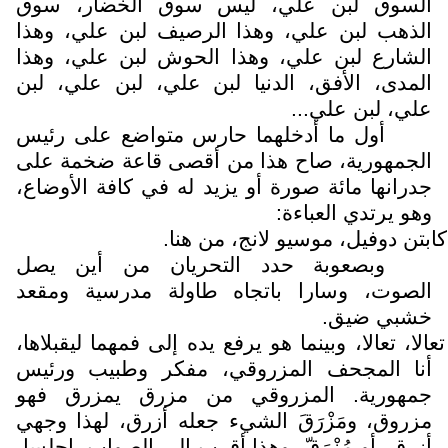
السوق لبن علي، ليس سوق الخضار، سوق
الذهب لبن علي، وهذا الرصيف لبن علي، وهذا
الشارع لبن علي، وهذا الحوش لبن علي، وهذا
المدى، الأفق، الدنيا لبن علي، لبن علي، لبن
علي، لبن علي...
أول ما أدخلهما حارس متواضع على رئيس
الجمهورية، صاح هذا من أقصى قاعة ضخمة على
جدرانها مائة صورة أو يزيد له في كافة الأوضاع،
وهو يرتدي العباءة:
كابتن دوفيل، موسيو لانج، من هنا.
وبصعوبة حدد التحريان من أين يصل
الصوت، وسارا باتجاه طاولة مدرسية ومقعد
خشبي ضيق.
تعالا، تعالا، وبينما هو يرفع يده إلى فمهما ليقبلاها،
أنا المجحف المزروقي، مفكر وطبيب ورئيس
جمهورية. المزروقي من مزرق يمزرق فهو
مزروق،
ومَزْرَقَ الشيء جعله أزرق، لهذا وجهي
أزرق، أو مُزْرَقّ، وهذا أقرب إلى الصواب. اجلسا،