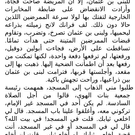
للبنى بن عثمان، إلا أن المريضة صاحت فجأة،
وأرادت الانقضاض على ضابطة المخابرات
الخارجية لتفتك بها لولا سرعة الممرضين اللذين
حالا دون ذلك. لف فرانك لانج زميلته بذراعه
ليحميها، ولبنى بن عثمان تصرخ، وتضرب، وتقاوم
قبضات الممرضين المتينة حتى هدأت تمامًا.
تساقطت على الأرض، فجاءت أبولين دوفيل،
ورفعتها، لم ترفعها دفعة واحدة، لكنها تمكنت من
رفعها بعد أن اطمأنت الضحية إليها. ذهبت بها إلى
مقعد، وأجلستها قربها، فترامت لبنى بن عثمان
بين ذراعيها، وراحت تجهش باكية.
طلبوا مني الذهاب إلى المسجد، همهمت رئيسة
جمعية بنات الهوى، قالوا من أجل الصلاة
السادسة. لم يكن أحد في المسجد غير الإمام،
تركوني معه، وأغلقوا علينا باب المسجد. قال لي
اخلعي ثيابك. قلت في المسجد! في بيت الله؟
قال لي في المسجد أو في غير المسجد، أنت
قحبة، اخلعي ثيابك. لم أخلع ثيابي، قلت لن أخلع