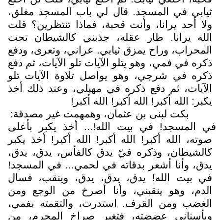
ثيابي في المسجد. قال لي باب المسجد مغلق،
ولا أحد يرانا، وأنت قحبة، فماذا تنتظرين؟ قلت
الله يرانا. طار عقله، جذبني كالشيطان تحت
المحراب، وراح يمزق ثيابي. عراني، وتعرى، ودفع
ذكره في فمي، وهو يتلو الآيات تلو الآيات، ثم دفع
ذكره في شرجي، وهو يواصل تلاوة الآيات تلو
الآيات، ثم دفع ذكره في مهبلي، وعند ذلك أخذ
يكبر: الله أكبر! الله أكبر! الله أكبر!
بكت لبنى بن عثمان، وهمهمت غير مصدقة:
في المسجد! في بيت الله!... أخذ يكبر بأعلى
صوته، الله أكبر! الله أكبر! الله أكبر! أخذ يكبر
كالشيطان، وذكره فيّ يدق كالفأس، يدق، يدق،
يدق، وأنا أشعر بدقاته في لحمي... في المسجد!
في بيت الله! يدق، يدق، يدق، وينقب، فسال
الدم، وهو ينقبني، وأنا أصرخ من الوجع ومن
الغضب ومن القرف. استدرت، والتقمته بفمي،
وبأسناني عضضته، فتغير صراخ المجرم، من