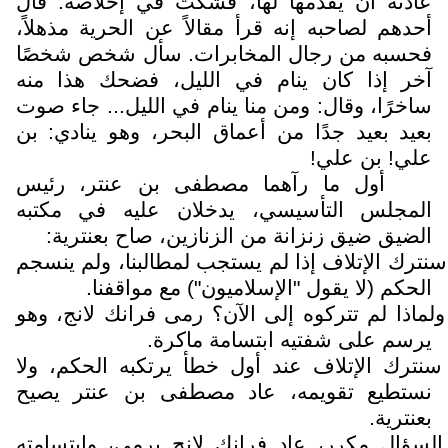
عادته أن يقدمها لها، فشكّت في إخلاصه. قال
أحدهم لصاحبه إنه قرأ مقالاً عن الحرية مذهلاً،
فحسبه من رجال المخابرات. سأل شخص شخصًا
آخر إذا كان ينام في الليل، فضحك هذا منه
ساخرًا، وقال: ومن منا ينام في الليل... جاء صوت
بعيد بعيد جدًا من أعماق البحر، وهو ينادي: بن
علي! بن علي!
أول ما رآهما مصطفى بن عنتر، رئيس
المجلس التأسيسي، يدخلان عليه في مكتبه
الضيق ضيق زنزانة من الزنازين، صاح بعنترية:
سنترك الإتلاف إذا لم يستجب لمطالبنا، ولم ينسجم
الحكم (لا يقول "الإسلاميون") مع مواقفنا.
ولماذا لم تتركوه إلى الآن؟ رمى فرانك لانج، وهو
يرسم على شفتيه ابتسامة ماكرة.
سنترك الإتلاف عند أول خطأ يرتكبه الحكم، ولا
نستطيع تقويمه، عاد مصطفى بن عنتر يصيح
بعنترية.
السؤال مكرر، عاد فرانك لانج يرمي، وابتسامته