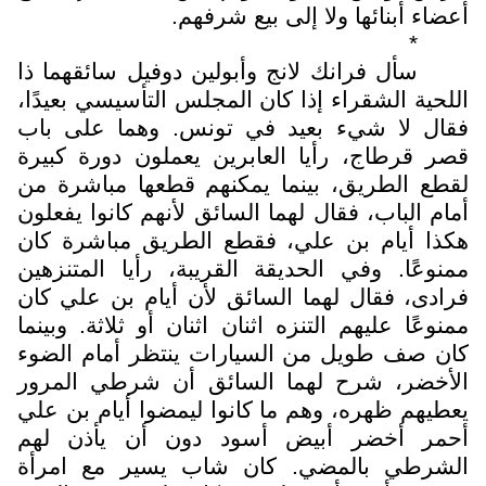
أعضاء أبنائها ولا إلى بيع شرفهم.
*
سأل فرانك لانج وأبولين دوفيل سائقهما ذا
اللحية الشقراء إذا كان المجلس التأسيسي بعيدًا،
فقال لا شيء بعيد في تونس. وهما على باب
قصر قرطاج، رأيا العابرين يعملون دورة كبيرة
لقطع الطريق، بينما يمكنهم قطعها مباشرة من
أمام الباب، فقال لهما السائق لأنهم كانوا يفعلون
هكذا أيام بن علي، فقطع الطريق مباشرة كان
ممنوعًا. وفي الحديقة القريبة، رأيا المتنزهين
فرادى، فقال لهما السائق لأن أيام بن علي كان
ممنوعًا عليهم التنزه اثنان اثنان أو ثلاثة. وبينما
كان صف طويل من السيارات ينتظر أمام الضوء
الأخضر، شرح لهما السائق أن شرطي المرور
يعطيهم ظهره، وهم ما كانوا ليمضوا أيام بن علي
أحمر أخضر أبيض أسود دون أن يأذن لهم
الشرطي بالمضي. كان شاب يسير مع امرأة