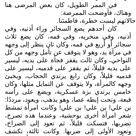
في الممر الطويل، كان بعض المرضى هنا
وهناك، فأوضحت الممرضة:
حالاتهم ليست خطرة، فاطمئنا.
كان أحدهم يضع السجائر وراء أذنيه، وفي
أذنيه، وفي منخريه، وفي فمه، كان يضع ثلاث
سجائر أو أربع في فمه، وكان ثان ينظر إلى وجهه
في مرآة يد، وهو لا يتوقف عن تأمل وجهه من كل
النواحي، وكان ثالث يقفز فجأة على يديه، ليسير
على يديه قليلاً، ثم يقفز على قدميه، ليسير على
قدميه قليلاً، وكان رابع يرتدي الحجاب، ويخبئ
وجهه كالمرأة، ولا يتوقف عن التمايل مثلها، وكان
خامس يرتدي بزة عسكرية، ويضع على رأسه
قبعة، وتحت إبطه عصا، وهو يذهب، ويعود، مرددًا:
بن علي! بن علي! بن علي! وكانت امرأة تمشط
شعر امرأة أخرى بوحشية، وعندما هذه تصرخ،
تضربها، فتسكت قليلاً، ثم تعود إلى الصراخ،
وتعود الأولى إلى ضربها. وكانت ثالثة، تكشف