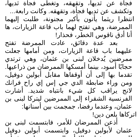
فجأة عن ثديها، وتقهقه، وتغطى فجأة ثديها،
وتكشف عن ثديها فجأة، وتقهقه. وكانت رابعة...
انتظرا ريثما يأتون بأكبر مجنونة، طلبت إليهما
الممرضة، وهي تفتح لهما باب قاعة الزيارات، ها
أنا أدق ناقوس الخطر، فحذار!
بعد عدة دقائق، عادت الممرضة تفتح
عليهما باب قاعة الزيارات، ومن أمامها جعلت
ممرضين يُدخلان لبنى بن عثمان، وهي ترتدي
حجابًا أسود، بينما أمسكها الممرضان من ذراعيها.
تقدما بها إلى أن أوقفاها مقابل أبولين دوفيل،
ومن وراء ضابطة الدي جي إس إي راح فرانك
لانج يراقب كل شيء بانتباه شديد. أشارت
الفرنسية الشقراء إلى الممرضين ليتركا لبنى بن
عثمان، وعندما رفضا، جمجمت بين أسنانها:
اتركاها يلعن دين!
أذعن الممرضان للأمر، فابتسمت لبنى بن
عثمان لأبولين دوفيل، وابتسمت أبولين دوفيل