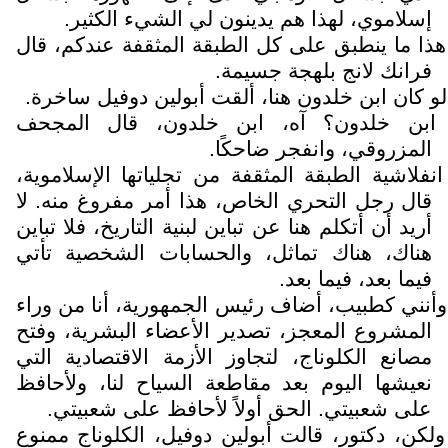
إسلاموي، لهذا هم يدينون لي الشيء الكثير.
هذا ما ينطبق على كل الطبقة المثقفة عندكم، قال
فرانك لانج بلهجة جسيمة.
لو كان ابن خلدون هنا، ألقت أبولين دوفيل ساخرة.
ابن خلدون؟ آه، ابن خلدون، قال المجحف
المزروقي، وانفجر ضاحكًا.
انفلاشية الطبقة المثقفة من تجلياتها الإسلاموية،
قال رجل التحري الخاص، هذا أمر مفروغ منه. لا
أريد أن أتكلم هنا عن تباين لبنية التاريخ، فلا تباين
هناك، هناك تماثل، والحسابات الشخصية تأتي
فيما بعد، فيما بعد.
وأنني كطبيب، أضاف رئيس الجمهورية، أنا من وراء
المشروع المعجز، تصدير الأعضاء البشرية، وفتح
مصانع الكلوناج، لتجاوز الأزمة الاقتصادية التي
نعيشها اليوم بعد مقاطعة السياح لنا، ولأحافظ
على شعبيتي. الحق أولاً لأحافظ على شعبيتي.
ولكن، دكتور، قالت أبولين دوفيل، الكلوناج ممنوع