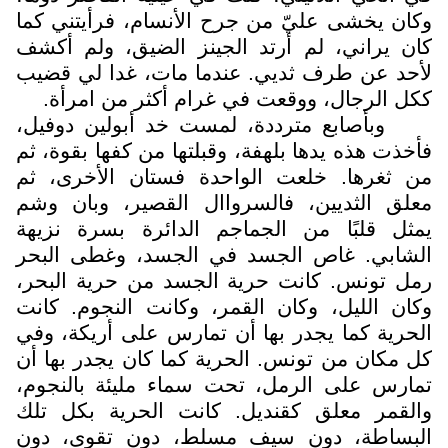
وكان يخشى عليّ من جرح الأنسام، فرأيتني كما
كان يراني، لم أرتد الجينز الضيق، ولم أكشف
لأحد عن طرف ثديي. عندما مات، غدا لي قضيب
ككل الرجال، ووقعت في غرام أكثر من امرأة.
وبأصابع مترددة، لمست خد أبولين دوفيل،
فأخذت هذه يدها بلهفة، وقبلتها من كفها بقوة، ثم
من ثغرها. خلعت الواحدة فستان الأخرى، ثم
معلق الثديين، فالسرواال القصير، وبان وشم
يمثل قلبًا من الجماجم الدائرة بسرة نزيهة
الشابي. غاص الجسد في الجسد، وغطى البحر
رمل تونس. كانت حرية الجسد من حرية البحر،
وكان الليل، وكان القمر، وكانت النجوم. كانت
الحرية كما يجدر بها أن تمارس على أريكة، وفي
كل مكان من تونس. الحرية كما كان يجدر بها أن
تمارس على الرمل،
تحت سماء مليئة بالنجوم،
والقمر معلق كقنديل. كانت الحرية بكل تلك
البساطة، دون سيف مسلط، دون تقوى، دون