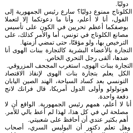
دوليًا.
الكلوناج ممنوع دوليًا؟ سارع رئيس الجمهورية إلى
القول، أنا لا أعلم، وأنا ما دعوتكما إلا لتعملا
بوصفكما أعظم تحريين في الكون على تأسيس
مصانع الكلوناج في تونس، أما والأمر كذلك، على
الترخيص بها، ولو مؤقتًا، حتى تمضي أزمتها.
التجارة بالأعضاء البشرية كالتجارة ببنات الهوى أنا
ضدها، ألقى رجل التحري الخاص.
التجارة ببنات الهوى، استغرب المجحف المزروقي.
الكل يعلم بتجارة بنات الهوى لإنقاذ الاقتصاد
التونسي بعد كساد السياحة، الهند الصين اليابان
هونولولو وأولى الدول أمريكا، قال فرانك لانج
دفعة واحدة.
أنا لا أعلم، همهم رئيس الجمهورية. الواقع أن لا
مصلحة لي في كل هذا، لهذا لم أعط بالي للأمر.
أهم بكثير عندي أن أحافظ على شعبيتي.
وهل تعلم دكتور أن البوليس السري، أصحاب