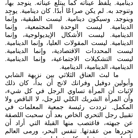
دينامية. يلفظ عيناته كما يبتلع عيناته. ينوجد بها،
وتنوجد به. لم يكن صراعًا أبدًا. كان دينامية. يوجِد
وينوجد. وسيكون دينامية. ليست الطبقية، وإنما
الدينامية. ليست الوحدة المجتمعية، وإنما
الدينامية. ليست الأشكال الإيديولوجية، وإنما
الدينامية. ليست المقولات العليا، وإنما الدينامية.
ليست المحددات الاقتصادية، وإنما الدينامية.
ليست التشكيلات الاجتماعية، وإنما الدينامية.
الدينامية، الدينامية، الدينامية.
ما لبث العناق الثلاثي بين نزيهة الشابي
وأبولين دوفيل وفرانك لانج أن بدأ، كان ذلك
لإثبات أن المرأة تساوي الرجل في كل شيء،
وأن المرأة الشريك الكلي للرجل، لا الناقص ولا
المكمل. ترددت رئيسة جمعية المعلمات في
تقبيل رجل التحري الخاص بعد أن سحبت اللصقة
عن جبهته، فاغتصب منها القبلة التي أراد أن
تحررها من عقدتها. تنفس البحر، ورمى العالم