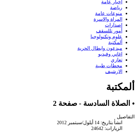
اخبار عامة
رياضة
منوعات عامة
المراة والاسرة
اصدارات
أمور تللسقف
علوم وتكنولوجيا
ألمكتبة
مبدعون وابطال الحرية
اغاني وفيديو
تعازي
محطات طبية
الارشيف
ألمكتبة
• الصلاة السادسة - صفحة 2
التفاصيل
انشأ بتاريخ: 14 أيلول/سبتمبر 2012
الزيارات: 24642