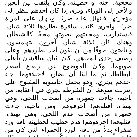
محجبة، أخته أو خطيبته، وكان يلتفت بين الحين
والآخر إلى الوراء، ويرى إذا كان أحدهم ينظر إلى
مؤخرتها، فينهال عليه ضربًا، وينهال على المرأة
ضربًا. وأخرى كانت سافرة يطاردها ثلاثة شبان،
فاستدارت، ومحقتهم بصوتها محقًا كالشيطان.
وهناك كان ثلاثة شبان آخرون يتهامسون،
ويتلفتون، خوفًا من أن يكون أحد يطاردهم. وعلى
رصيف إحدى المقاهي، كان اثنان يتناقشان بأعلى
صوتهما، وكان الموضوع عن ارتفاع أسعار
البطاطا، ثم ما لبثا أن تضاربا لاختلافهما. جاء
أحدهم يجري، وهو يحمل حاسوبه المفتوح على
إنترنت متوهمًا أن الشرطة تجري في أعقابه. من
ناحية، جاءت جمهرة من أصحاب اللحى، وهي
تهتف: اقتلوهم! احرقوهم! ومن ناحية، جاءت
جمهرة من أصحاب عدم اللحى، وهي تهتف:
اقتلوهم! احرقوهم! قدم خطيب لخطيبته باقة ورد
صفراء بدلاً من باقة الورد الحمراء التي كان من