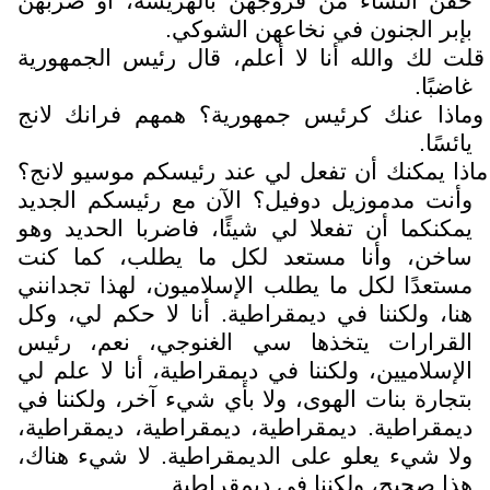
حقن النساء من فروجهن بالهريسة، أو ضربهن
بإبر الجنون في نخاعهن الشوكي.
قلت لك والله أنا لا أعلم، قال رئيس الجمهورية
غاضبًا.
وماذا عنك كرئيس جمهورية؟ همهم فرانك لانج
يائسًا.
ماذا يمكنك أن تفعل لي عند رئيسكم موسيو لانج؟
وأنت مدموزيل دوفيل؟ الآن مع رئيسكم الجديد
يمكنكما أن تفعلا لي شيئًا، فاضربا الحديد وهو
ساخن، وأنا مستعد لكل ما يطلب، كما كنت
مستعدًا لكل ما يطلب الإسلاميون، لهذا تجدانني
هنا، ولكننا في ديمقراطية. أنا لا حكم لي، وكل
القرارات يتخذها سي الغنوجي، نعم، رئيس
الإسلاميين، ولكننا في ديمقراطية، أنا لا علم لي
بتجارة بنات الهوى، ولا بأي شيء آخر، ولكننا في
ديمقراطية. ديمقراطية، ديمقراطية، ديمقراطية،
ولا شيء يعلو على الديمقراطية. لا شيء هناك،
هذا صحيح، ولكننا في ديمقراطية.