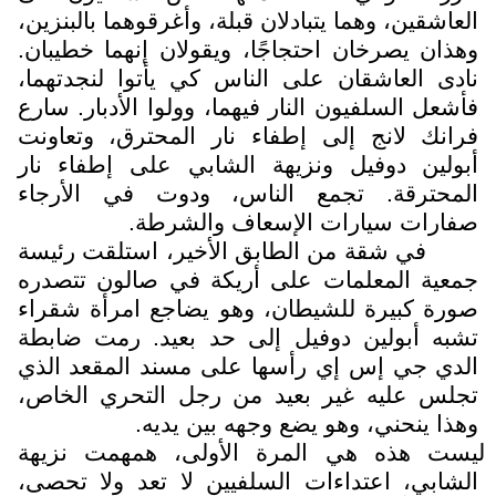
العاشقين، وهما يتبادلان قبلة، وأغرقوهما بالبنزين،
وهذان يصرخان احتجاجًا، ويقولان إنهما خطيبان.
نادى العاشقان على الناس كي يأتوا لنجدتهما،
فأشعل السلفيون النار فيهما، وولوا الأدبار. سارع
فرانك لانج إلى إطفاء نار المحترق، وتعاونت
أبولين دوفيل ونزيهة الشابي على إطفاء نار
المحترقة. تجمع الناس، ودوت في الأرجاء
صفارات سيارات الإسعاف والشرطة.
في شقة من الطابق الأخير، استلقت رئيسة
جمعية المعلمات على أريكة في صالون تتصدره
صورة كبيرة للشيطان، وهو يضاجع امرأة شقراء
تشبه أبولين دوفيل إلى حد بعيد. رمت ضابطة
الدي جي إس إي رأسها على مسند المقعد الذي
تجلس عليه غير بعيد من رجل التحري الخاص،
وهذا ينحني، وهو يضع وجهه بين يديه.
ليست هذه هي المرة الأولى، همهمت نزيهة
الشابي، اعتداءات السلفيين لا تعد ولا تحصى،