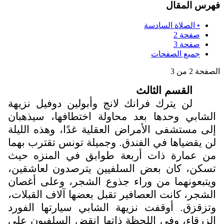
فهرس المقال
• الصلاة السادسة
صفحة 2
صفحة 3
جميع الصفحات
الصفحة 2 من 3
القسم الثالث
لن يترك فرانك لانج وأبولين دوفيل نزيهة
الشابي وحدها بعد محاولة اختطافها، سيذهبان
إلى مستشفى الأمراض العقلية غدًا، وهذه الليلة
لن يقضياها في الفندق. وجميلة تونس تقترب بهما
من عمارة ذات أربعة طوابق في المنزه حيث
تسكن، كان بعض السلفيين يترصدون لعاشقين،
ويتبعونهما من وراء جذوع الشجر، وعلى أغصان
الشجر، كانت العصافير تقبل بعضها آلاف القبلات،
وتزقزق. أوقفت نزيهة الشابي سيارتها الفورد
الزرقاء، وفي اللحظة ذاتها انقض السلفيون على