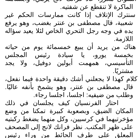
الماكرة لا تنقطع عن شفتيه.
سنترك الإتلاف إذا كانت ممارسات الحكم غير
شعبية، قال مصطفى بن عنتر بغضب، وهو يرفع
يده في وجه رجل التحري الخاص لئلا يعيد سؤاله
اللازمة.
هناك من يريد أن يبيع خمسمائة يوم من حياته
بخمسة يورو، يا سيادة رئيس المجلس
التأسيسي، همهمت أبولين دوفيل، ولا يجد
مشتريًا.
كلام كهذا لا يجعلني أشك دقيقة واحدة فيما نفعل،
قال مصطفى بن عنتر، وهو يشمخ بأنفه عاليًا.
وطلب من ضيفيه: اجلسا، اجلسا رجاء.
احتار الفرنسيان كيف يجلسان في ذلك
المكان الضيق، وبصعوبة كبيرة تمكنا من وضع
مؤخرتيهما في كرسيين، وكل منهما يضغط ركبتيه
على ظهر المكتب. نظر فرانك لانج إلى المصحف
المعلق على طرف الحائط من وراء رئيس