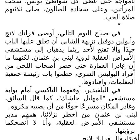
بأمواجه حتى غطى كل شواطئ تونس. سحب
المرأتين، وعلى سجادة الصالون، صلى ثلاثتهم
صلاة الحب.
*
في صباح اليوم التالي، أوصى فرانك لانج
وأبولين دوفيل نزيهة الشابي أن تغلق عليها الباب
جيدًا وألا تفتح لأحد ريثما يذهبان إلى مستشفى
الأمراض العقلية لرؤية لبنى بن عثمان. لكنهما ما
أن غادرا العمارة حتى حضر أصحاب اللحى من
أفراد البوليس السري، حطموا باب رئيسة جمعية
المعلمات، واقتادوها.
في البلفيدير، أوقفهما التاكسي أمام بوابة
مستشفى "المهابل حاشاك"، كما قال السائق،
وغادر المكان مسرعًا خوفًا من أن يصيبه مكروه.
لبنى بن عثمان من أخطر نزلائنا، همهم مدير
مستشفى الأمراض العقلية، وأنا لا أنصحكما
برؤيتها.
أخيرًا، قال فرانك لانج.