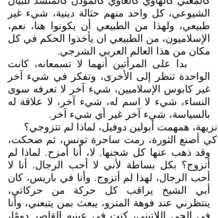
كالمغني كالهاوي كالعاوي كالمؤذن كالمنشد للبيان
الشيوعي، كل واحد منهم حثالة دينية، شيء غير
طبيعي، ولهذا من الطبيعي أن يكونوا هنا، نعم،
الإسلاميون، من الطبيعي ان يأخذوا الحكم في كل
مكان من هذا العالم العربي الشرجي.
بدا على المرأتين أنهما لا تسمعانه، كانت
الواحدة تنظر إلى الأخرى، وتفكر في شيء آخر
غير كابوس الإسلاميين، شيء آخر لا تعرفه سوى
النساء، شيء لا اسم له، شيء آخر، لا علاقة له
بالسياسة، شيء آخر غير أي شيء آخر.
نزيهة، همهمت أبولين دوفيل، لماذا لم تتزوجي؟
كي أصنع الثورة، رمت ساحرة تونس، ثم ضحكت،
وقد ذهب عنها كل شجنها. لا، أنا أمزح. لماذا لم
أتزوج؟ بكل بساطة لأني لا أحب الرجال. أنا لا
أحب الرجال، لهذا لم أتزوج. وأنا في باريس، كان
أبي الشيخ يراقب كل حركة من حركاتي،
ينتظرني عند فوهة المترو، يبعث بمن يتبعني، وأنا
في الحي اللاتيني، كنت في عينيه القاصر دومًا،