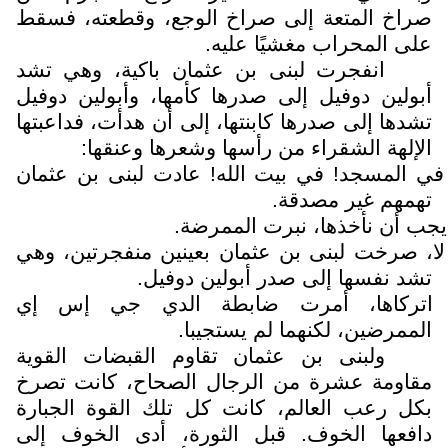
صراخ المتعة إلى صراخ الوجع، وقطعته، فسقط
على المحراب مغشيًا عليه.
انفجرت لبنى بن عثمان باكية، وهي تشد
أبولين دوفيل إلى صدرها كأمها، وأبولين دوفيل
تشدها إلى صدرها كابنتها، إلى أن هدأت، فداعبتها
الإلهة الشقراء من رأسها وشعرها وعنقها:
في المسجد! في بيت الله! عادت لبنى بن عثمان
تهمهم غير مصدقة.
يجب أن نأخذها، نبرت الممرضة.
لا، صرخت لبنى بن عثمان بعينين منفجرتين، وهي
تشد نفسها إلى صدر أبولين دوفيل.
اتركاها، أمرت ضابطة الدي جي إس إي
الممرضين، لكنهما لم يستجيبا.
ولبنى بن عثمان تقاوم القبضات القوية
مقاومة عشرة من الرجال الصحاح، كانت تصرخ
بكل رعب العالم، كانت كل تلك القوة الجبارة
دافعها الخوف. قبل الثورة، أدى الخوف إلى