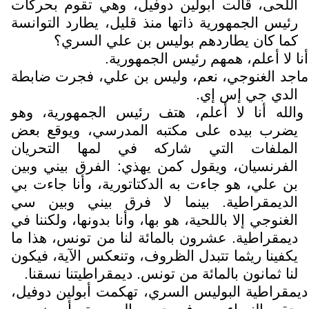
اللحى، قالت أبولين دوفيل، وهي تقوم بحركات
رئيس الجمهورية ذاتها منذ قليل، يطارد التوانسة
كما كان يطاردهم بوليس بن علي السري؟
أنا لا أعلم، همهم رئيس الجمهورية.
ماجد الغنوجي، نعم، وليس بن علي، فجرت ضابطة
الدي جي إس إي.
والله أنا لا أعلم، هتف رئيس الجمهورية، وهو
يضرب بيده على مكتبه المدرسي، ويوقع بعض
الملفات التي شاركه في لمها التحريان
الفرنسيان، ويقول كمن يهذي: الفرق بيني وبين
بن علي، هو جاءت به الدكتاتورية، وأنا جاءت بي
الديمقراطية. بينما لا فرق بيني وبين سي
الغنوجي إلا باللحية، هو بها، وأنا بدونها، ولكننا في
ديمقراطية. عشرون بالمائة لنا من تونس، هذا ما
يكفينا ريثما تتبدل الظروف، وتنعكس الآية، فيكون
لنا ثمانون بالمائة من تونس. ديمقراطيتنا نسقنا.
ديمقراطية البوليس السري، تهكمت أبولين دوفيل،