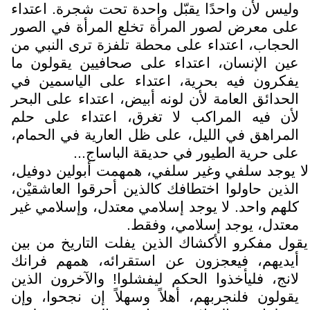
وليس لأن واحدًا يقبّل واحدة تحت شجرة. اعتداء
على معرض لصور المرأة تخلع المرأة في الصور
الحجاب، اعتداء على محطة تلفزة ترى النبي من
عين الإنسان، اعتداء على صحافيين يقولون ما
يفكرون فيه بحرية، اعتداء على الياسمين في
الحدائق العامة لأن لونه أبيض، اعتداء على البحر
لأن فيه المراكب لا تغرق، اعتداء على حلم
المراهق في الليل، على ظل العارية في الحمام،
على حرية الطيور في حديقة الباساج...
لا يوجد سلفي وغير سلفي، همهمت أبولين دوفيل،
الذين حاولوا اختطافك كالذين أحرقوا العاشقيْن،
كلهم واحد. لا يوجد إسلامي معتدل، وإسلامي غير
معتدل، يوجد إسلامي، وفقط.
يقول مفكرو الأكشاك الذين يفلت التاريخ من بين
أيديهم، فيعجزون عن استقرائه، همهم فرانك
لانج، فليأخذوا الحكم ليفشلوا! والآخرون الذين
يقولون فلنجربهم، أهلاً وسهلاً إن نجحوا، وإن