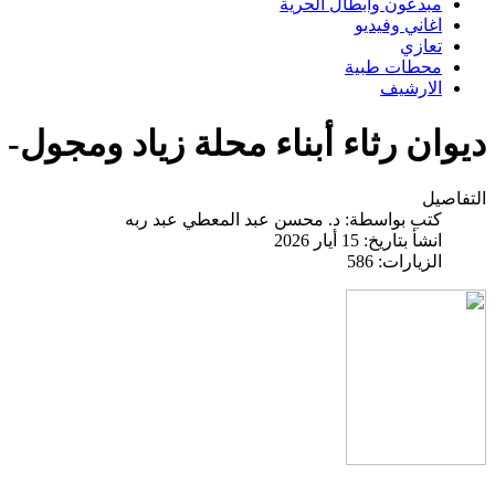
مبدعون وابطال الحرية
اغاني وفيديو
تعازي
محطات طبية
الارشيف
ديوان رثاء أبناء محلة زياد ومجول- ال
التفاصيل
كتب بواسطة:
د. محسن عبد المعطي عبد ربه
انشأ بتاريخ: 15 أيار 2026
الزيارات: 586