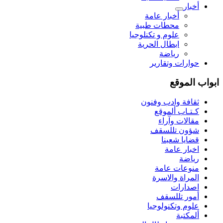
أخبار
أخبار عامة
محطات طبية
علوم و تکنلوجیا
ابطال الحرية
رياضة
حوارات وتقارير
ابواب الموقع
ثقافة وادب وفنون
كـتـاب ألموقع
مقالات وآراء
شؤون تللسقف
قضايا شعبنا
اخبار عامة
رياضة
منوعات عامة
المراة والاسرة
اصدارات
أمور تللسقف
علوم وتكنولوجيا
ألمكتبة