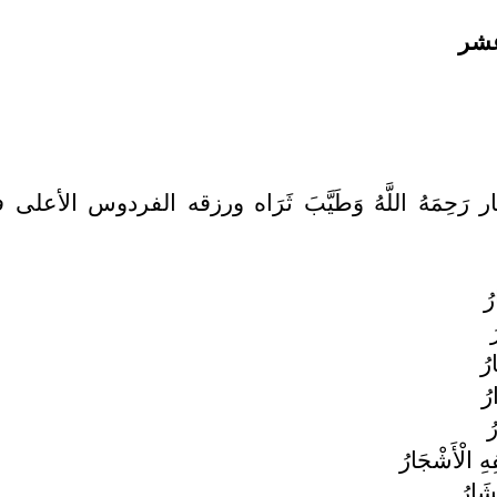
عشر
جار رَحِمَهُ اللَّهُ وَطَيَّبَ ثَرَاه ورزقه الفردوس 
رُ
ُ
رُ
رُ
ُ
ِ الْأَشْجَارُ
شَارُ