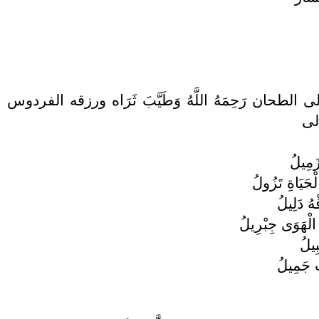
 نسيم على الطحان رَحِمَهُ اللَّهُ وَطَيَّبَ ثَرَاه ورزقه
لى
َمِيلُ
حَيَاةِ تَزُولُ
هُ دَلِيلُ
الْهَوَى جِبْرِيلُ
ِيلُ
تَ جَمِيلُ