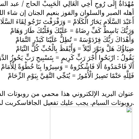
مُهْدَاةٌ إِلَى رُوحِ أَخِي الْغَالِي الْحَبِيبْ الحاج /
أهله الصبر والسلوان والفوز بنعيم الجنان إن شاء الل
أَعَبْدَ السَّلَامِ يَحَارُ الْكَلَامْ = وَرَفْرَفْتَ تَرْجُو لِقَاءَ السَّلَا
وَرَبُّكَ بَاسِطُ كَفِّ رِضَاهُ = عَلَيْكَ وَقَلْبُكَ طَارَ وَهَامْ
وَأَهْدَاكَ رَبُّكَ فِرْدَوْسَهُ = تُطِلُّ عَلَيْنَا كَبَدْرِ التَّمَامْ
ضِيَاؤُكَ هَلَّ وَنَوَّرَ لَيْلاً = وَأَيْقَظَ بِالْحُبِّ كُلَّ النِّيَامْ
يَقُولُ : ارْبَحُوا أَجْرَ رَبٍّ كَرِيمٍ = بِتَسْبِيحِ رَبٍّ يَحُوزُ الدَّو
أَلَا فَاحْمَدُوهُ أَلَا فَاشْكُرُوهُ = وَسِيرُوا بِنَا خُطْوَةً لِلْأَمَامْ
فَلِلَّهِ حَتْمًا تَصِيرُ الْأُمُورُ = يُنَجِّي التَّقِيَّ بِيَوْمِ الزِّحَامْ
عنوان البريد الإلكتروني هذا محمي من روبوتات ال
روبوتات السبام. يجب عليك تفعيل الجافاسكربت لرؤيته.