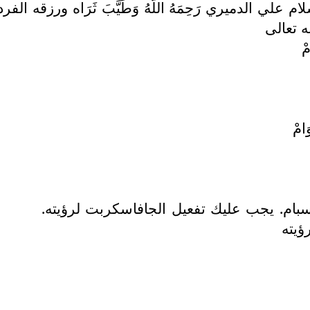
 عبد السلام علي الدميري رَحِمَهُ اللَّهُ وَطَيَّبَ ثَرَا
ه تعالى
مْ
َامْ
سبام. يجب عليك تفعيل الجافاسكربت لرؤيته.