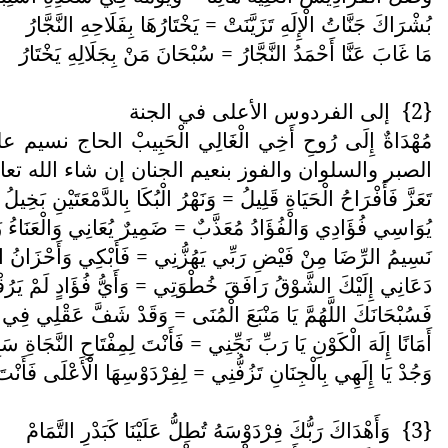
بُشْرَاكَ جَنَّاتُ الْإِلَهِ تَزَيَّنَتْ = يَخْتَارُهَا بِفَلَاحِهِ النَّجَّارُ
مَا غَابَ عَنَّا أَحْمَدُ النَّجَّارُ = سُبْحَانَ مَنْ بِجَلَالِهِ يَخْتَارُ
{2}
إلى الفردوس الأعلى في الجنة
مُهْدَاةٌ إِلَى رُوحِ أَخِي الْغَالِي الْحَبِيبْ الحاج
الصبر والسلوان والفوز بنعيم الجنان إن شاء الله تعا
تَعَزَّ فَأَفْرَاحُ الْحَيَاةِ قَلِيلُ = وَنَهْرُ الْبُكَا بِالدَّمْعَتَيْنِ بَخِيلُ
يُوَاسِي فُؤَادِي وَالْفُؤَادُ مُعَذَّبٌ = ضَمِيرٌ يُعَانِي وَالْعَنَاءُ ز
نَسِيمُ الرِّضَا مِنْ فَيْضِ رَبِّي يَهُزُّنِي = فَأَبْكِي وَأَحْزَانُ الْ
دَعَانِي إِلَيْكَ الشَّوْقُ رَافَقَ خُطْوَتِي = وَأَيُّ فُؤَادٍ لَمْ يَرُقْ
فَسُبْحَانَكَ اللَّهُمَّ يَا مَنْبَعَ الْمُنَى = وَقَدْ شَفَّ عَقْلِي فِي 
أَمَانًا إِلَهَ الْكَوْنِ يَا رَبِّ نَجِّنِي = فَأَنْتَ لِمِفْتَاحِ النَّجَاةِ سَب
وَجُدْ يَا إِلَهِي بِالْجِنَانِ تَزُفُّنِي = لِفِرْدَوْسِهَا الْأَعْلَى فَأَنْ
{3}
وَأَهْدَاكَ رَبُّكَ فِرْدَوْسَهُ تُطِلُّ عَلَيْنَا كَبَدْرِ التَّمَامْ