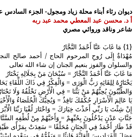
ديوان رثاء أبناء محلة زياد ومجول- الجزء السادس 
أ د. محسن عبد المعطي محمد عبد ربه
شاعر وناقد وروائي مصري
{1} مَا غَابَ عَنَّا أَحْمَدُ النَّجَّارُ
مُهْدَاةٌ إِلَى رُوحِ المرحوم الحاج / أحمد صالح الن
والسلوان والفوز بنعيم الجنان إن شاء الله تعالى
مَا غَابَ عَنَّا أَحْمَدُ النَّجَّارُ = سُبْحَانَ مَنْ بِجَلَالِهِ يَخْتَارُ
يَخْتَارُهُ لِلِقَائِهِ رَبُّ الْوَرَى = وَالْفِكْرُ فِي ذَاكَ اللِّقَاءِ يَحَا
وَالطَّيِّبُونَ يُحِبُّهُمْ مَنْ بَثَّنَا = فِي الْأَرْضِ نَخْلُفُهُ وَلَا نَحْتَار
يَا عَالِمَ الْأَسْرَارِ حُكْمُكَ نَافِذٌ = وَيُحِبُّكَ الْخُلَصَاءُ وَالْأَخْيَا
إِنْ شِئْتَ يَا رَبِّي أَخَذْتَ خِيَارَكَ = وَاخْتَارَ لُقْيَا رَبِّنَا الْأَبْرَا
جَنَّاتِ عَدْنٍ يَدْخُلُونَ بِحُبِّهِمْ = وَأَحَبَّهُمْ مِنْ لُطْفِهِ السَّتَّار
قَدْ طَارَ أَحْمَدُ فِي الْجِنَانِ مُحَلِّقًا = سَعِدَتْ بِمَرْأَى طَيْفِه
وَصَلَ الْفَرَادِيسَ الْعَلِيَّةَ هَانِئًا = وَيَؤُمُّهُ فِي سَعْدِهِ اسْتِبْ