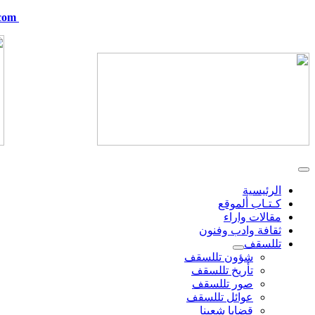
com
telskof@hotmail.com
الرئيسية
كـتـاب ألموقع
مقالات واراء
ثقافة وادب وفنون
تللسقف
شؤون تللسقف
تأريخ تللسقف
صور تللسقف
عوائل تللسقف
قضايا شعبنا