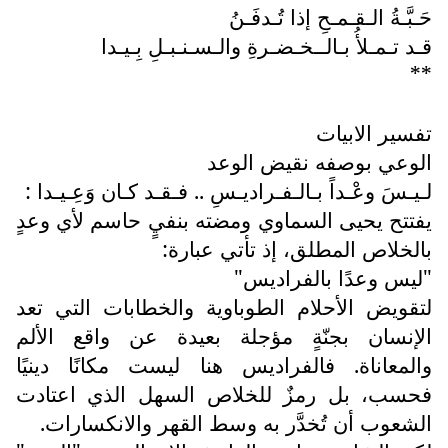
حَـبَّـةُ الـقـمـحِ إذا تُـدفَـنُ
قـد تـمـلأُ بـالــخـضـرةِ والـسـنـبـلِ بِـيـدا
**
تفسير الابيات
الوعي بوصفه نقيض الوعد
لـيـسَ وعْـداً بـالـفـراديـسِ .. فـقـد كـان وَعِـيـدا :
يفتتح يحيى السماوي ومضته بنفيٍ حاسم لأي وعدٍ
بالخلاص المطلق، إذ تأتي عبارة:
"ليس وعدًا بالفراديس"
لتقويض الأحلام الطوباوية والخطابات التي تعد
الإنسان بجنّةٍ مؤجلة بعيدة عن واقع الألم
والمعاناة. فالفراديس هنا ليست مكانًا دينيًا
فحسب، بل رمزٌ للخلاص السهل الذي اعتادت
الشعوب أن تُخدَّر به وسط القهر والانكسارات.