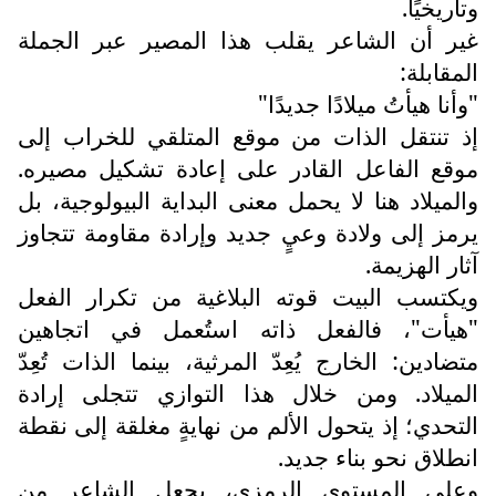
وتاريخيًا.
غير أن الشاعر يقلب هذا المصير عبر الجملة
المقابلة:
"وأنا هيأتُ ميلادًا جديدًا"
إذ تنتقل الذات من موقع المتلقي للخراب إلى
موقع الفاعل القادر على إعادة تشكيل مصيره.
والميلاد هنا لا يحمل معنى البداية البيولوجية، بل
يرمز إلى ولادة وعيٍ جديد وإرادة مقاومة تتجاوز
آثار الهزيمة.
ويكتسب البيت قوته البلاغية من تكرار الفعل
"هيأت"، فالفعل ذاته استُعمل في اتجاهين
متضادين: الخارج يُعِدّ المرثية، بينما الذات تُعِدّ
الميلاد. ومن خلال هذا التوازي تتجلى إرادة
التحدي؛ إذ يتحول الألم من نهايةٍ مغلقة إلى نقطة
انطلاق نحو بناء جديد.
وعلى المستوى الرمزي، يجعل الشاعر من