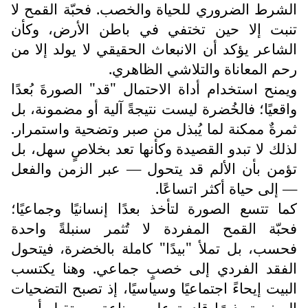
الشرط الضروري للحياة والخصب. فحبّة القمح لا
تنبت إلا حين تختفي في باطن الأرض، وكأن
الشاعر يؤكد أن الانبعاث الحقيقي لا يولد إلا من
رحم المعاناة والتلاشي الظاهري.
ويمنح استخدام أداة الاحتمال "قد" الصورةَ بُعدًا
واقعيًا؛ فالخُضرة ليست نتيجةً آلية أو مضمونة، بل
ثمرةٌ ممكنة لما يُبذل من صبر وتضحية واستمرار.
لذلك لا تبدو القصيدة وكأنها تعد بخلاصٍ سهل، بل
تؤمن بأن الألم قد يتحول — عبر الزمن والفعل
— إلى حياة أكثر اتساعًا.
كما تتسع الصورة لتأخذ بعدًا إنسانيًا وجماعيًا؛
فحبّة القمح المفردة لا تُثمر سنبلةً واحدة
فحسب، بل تملأ "بيدًا" كاملة بالخضرة، فيتحول
الفقد الفردي إلى خصبٍ جماعي. وهنا يكتسب
البيت إيحاءً اجتماعيًا وسياسيًا، إذ تصبح التضحيات
الصغيرة بذورًا قادرة على صناعة مستقبل أوسع