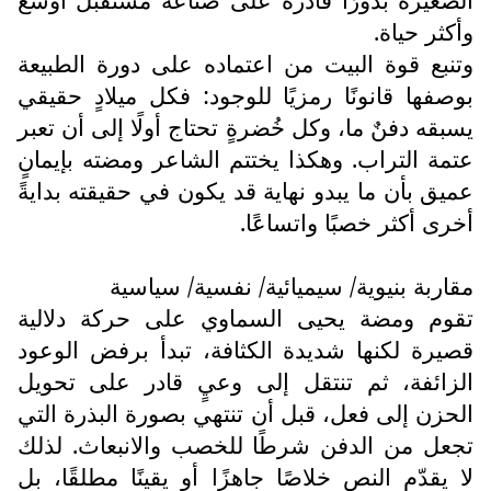
وأكثر حياة.
وتنبع قوة البيت من اعتماده على دورة الطبيعة
بوصفها قانونًا رمزيًا للوجود: فكل ميلادٍ حقيقي
يسبقه دفنٌ ما، وكل خُضرةٍ تحتاج أولًا إلى أن تعبر
عتمة التراب. وهكذا يختتم الشاعر ومضته بإيمانٍ
عميق بأن ما يبدو نهاية قد يكون في حقيقته بدايةً
أخرى أكثر خصبًا واتساعًا.
مقاربة بنيوية/ سيميائية/ نفسية/ سياسية
تقوم ومضة يحيى السماوي على حركة دلالية
قصيرة لكنها شديدة الكثافة، تبدأ برفض الوعود
الزائفة، ثم تنتقل إلى وعيٍ قادر على تحويل
الحزن إلى فعل، قبل أن تنتهي بصورة البذرة التي
تجعل من الدفن شرطًا للخصب والانبعاث. لذلك
لا يقدّم النص خلاصًا جاهزًا أو يقينًا مطلقًا، بل