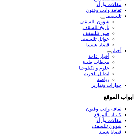
مقالات واراء
ثقافة وادب وفنون
تللسقف
شؤون تللسقف
تأريخ تللسقف
صور تللسقف
عوائل تللسقف
قضايا شعبنا
أخبار
أخبار عامة
محطات طبية
علوم و تکنلوجیا
ابطال الحرية
رياضة
حوارات وتقارير
ابواب الموقع
ثقافة وادب وفنون
كـتـاب ألموقع
مقالات وآراء
شؤون تللسقف
قضايا شعبنا