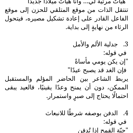
"هيّأتْ مرثيةً لي… وأنا هيّأتُ ميلادًا جديدًا"
تنتقل الذات من موقع المتلقي للحزن إلى موقع
الفاعل القادر على إعادة تشكيل مصيره، فيتحول
الرثاء من نهايةٍ إلى بداية.
3.
جدلية الألم والأمل
في قوله:
"إن يكن يومي مأساةً
فإن الغد قد يصبح عيدًا"
يربط الشاعر بين الحاضر المؤلم والمستقبل
الممكن، دون أن يمنح وعدًا يقينيًا، فالعيد يبقى
احتمالًا يحتاج إلى صبرٍ واستمرار.
4.
الدفن بوصفه شرطًا للانبعاث
في قوله:
"حبّة القمح إذا تُدفن