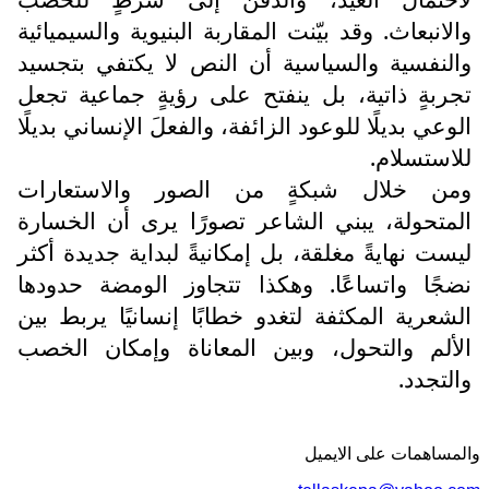
والانبعاث. وقد بيّنت المقاربة البنيوية والسيميائية
والنفسية والسياسية أن النص لا يكتفي بتجسيد
تجربةٍ ذاتية، بل ينفتح على رؤيةٍ جماعية تجعل
الوعي بديلًا للوعود الزائفة، والفعلَ الإنساني بديلًا
للاستسلام.
ومن خلال شبكةٍ من الصور والاستعارات
المتحولة، يبني الشاعر تصورًا يرى أن الخسارة
ليست نهايةً مغلقة، بل إمكانيةً لبداية جديدة أكثر
نضجًا واتساعًا. وهكذا تتجاوز الومضة حدودها
الشعرية المكثفة لتغدو خطابًا إنسانيًا يربط بين
الألم والتحول، وبين المعاناة وإمكان الخصب
والتجدد.
والمساهمات علی الایمیل