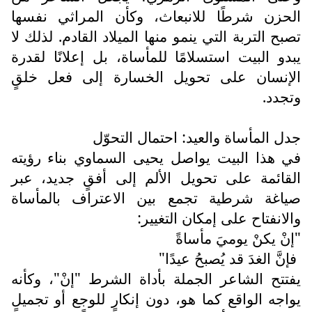
الحزن شرطًا للانبعاث، وكأن المراثي نفسها
تصبح التربة التي ينمو منها الميلاد القادم. لذلك لا
يبدو البيت استسلامًا للمأساة، بل إعلانًا لقدرة
الإنسان على تحويل الخسارة إلى فعل خلقٍ
وتجدد.
جدل المأساة والعيد: احتمال التحوّل
في هذا البيت يواصل يحيى السماوي بناء رؤيته
القائمة على تحويل الألم إلى أفقٍ جديد، عبر
صياغة شرطية تجمع بين الاعتراف بالمأساة
والانفتاح على إمكان التغيير:
"إنْ يكنْ يوميَ مأساةً
فإنَّ الغدَ قد يُصبحُ عيدًا"
يفتتح الشاعر الجملة بأداة الشرط "إنْ"، وكأنه
يواجه الواقع كما هو، دون إنكارٍ للوجع أو تجميلٍ