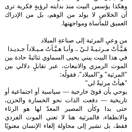
وهكذا يؤسس البيت منذ بدايته لرؤيةٍ فكرية ترى
أن الخلاص لا يولد من الوهم، بل من الإدراك
العميق للمأساة ومواجهتها.
من وعيِ المرثية إلى صناعةِ الميلاد
هَـيَّـأتْ مـرثـيـةً لـيْ .. وأنـا هـيَّـأتُ مـيـلاداً جـديـدا
في هذا البيت يبني يحيى السماوي ثنائيةً حادة بين
الموت الرمزي والانبعاث، عبر تقابلٍ دلالي بين
"المرثية" و"الميلاد". فقولُه:
"هيأتْ مرثيةً لي"
يوحي بأن قوىً خارجية — سياسية أو اجتماعية أو
تاريخية — دفعت الذات نحو الخسارة والحزن،
حتى بدا وكأن المصير المعدّ لها هو الرثاء
والانطفاء. فالمرثية هنا لا تعني الموت الفردي
فقط، بل تشير إلى محاولة إلغاء الإنسان معنويًا