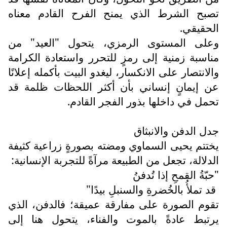
تصبح الشرط الذي يمنح الفرح القادم معناه
الحقيقي.
وعلى المستوى الرمزي، يتحول "العيد" من
مناسبة زمنية إلى رمزٍ للتحرر واستعادة الكرامة
والانتصار على الانكسار، ليغدو البيت بأكمله إعلانًا
عن إيمانٍ إنساني بأن أكثر اللحظات ظلمة قد
تحمل في داخلها بذور الفجر القادم.
جدل الدفن والانبثاق
يختتم يحيى السماوي ومضته بصورةٍ زراعية كثيفة
الدلالة، تجعل من الطبيعة مرآةً للتجربة الإنسانية:
"حبّةُ القمحِ إذا تُدفنُ
قد تملأُ بالخُضرةِ والسنبلِ بيدًا"
تقوم الصورة على مفارقة عميقة؛ فالدفن، الذي
يرتبط عادةً بالموت والفناء، يتحول هنا إلى