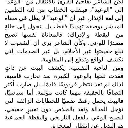
لكن الشاعر يفاجئ القارئ بالانتقال من "الوعد"
إلى "الوعيد"، فينقلب الخطاب من لغة التطمين
إلى لغة الإنذار. غير أن "الوعيد" لا يظل في معناه
المباشر بوصفه تهديدًا فقط، بل يتحول إلى حالةٍ
من اليقظة والإدراك؛ فالمعاناة نفسها تصبح
مصدرًا للوعي. وكأن الشاعر يرى أن الشعوب لا
تبلغ حقيقتها عبر الأحلام، بل عبر الصدمات التي
تكشف الواقع وتدفع إلى المقاومة.
ومن الناحية النفسية، يكشف البيت عن ذاتٍ
فقدت ثقتها بالوعود الكبيرة بعد تجارب قاسية،
لذلك لم تعد تنتظر فردوسًا قادمًا، بل صارت أكثر
التصاقًا بالحقيقة مهما كانت مؤلمة. أما سياسيًا،
فالبيت يحمل رفضًا ضمنيًا للخطابات الزائفة التي
تؤجل العدالة وتَعِد بالخلاص دون تغييرٍ حقيقي،
ليصبح الوعي بالفعل التاريخي واليقظة الجماعية
هو البديل عن انتظار المعجزة.