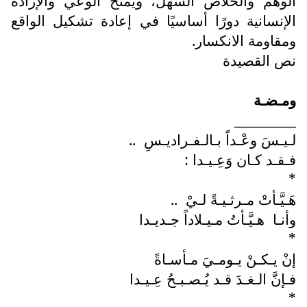
الوهم والخلاص السهل، ويمنح الوعي والإرادة
الإنسانية دورًا أساسيًا في إعادة تشكيل الواقع
ومقاومة الانكسار.
نص القصيدة
ومـضـة
_________
لـيـسَ وعْـداً بـالـفـراديـسِ
..
فـقـد كـان وَعِـيـدا :
*
هَـيَّـأتْ مـرثـيـةً لـيْ
..
وأنـا
هـيَّـأتُ مـيـلاداً جـديـدا
*
إنْ يـكـنْ يـومـيَ مـأسـاةً
فـإنَّ الـغـدَ قـد يُـصـبـحُ عِـيـدا
*