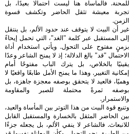
للمحنة. فالمأساة هنا ليست احتمالًا بعيدًا، بل
تجربة معيشة تثقل الحاضر وتكشف قسوة
الزمن.
غير أن البيت لا يتوقف عند حدود الألم، بل ينتقل
إلى المستقبل عبر كلمة "الغد"، التي تحمل إيحاءً
بزمنٍ مفتوح على التحول. ويأتي استخدام أداة
الاحتمال "قد" بالغ الدلالة؛ إذ لا يمنح الشاعر وعدًا
يقينيًا بالخلاص، بل يترك الباب مفتوحًا أمام
إمكانية التغيير. وهذا ما يمنح الأمل طابعًا واقعيًا لا
وهميًا، فالعيد لا يتحقق بوصفه معجزة جاهزة، بل
بوصفه ثمرةً محتملة للصبر والمقاومة
والاستمرار.
وتنبع قوة البيت من هذا التوتر بين المأساة والعيد،
بين الحاضر المثقل بالخسارة والمستقبل القابل
للانبعاث. فالشاعر لا ينفي الألم، بل يجعله جزءًا
من الطريق نحو التحول، وكأن المعاناة نفسها قد