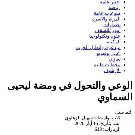
اخبار عامة
رياضة
منوعات عامة
المراة والاسرة
اصدارات
أمور تللسقف
علوم وتكنولوجيا
ألمكتبة
مبدعون وابطال الحرية
اغاني وفيديو
تعازي
محطات طبية
الارشيف
الوعي والتحول في ومضة ليحيى
السماوي
التفاصيل
كتب بواسطة:
سهيل الزهاوي
انشأ بتاريخ: 16 أيار 2026
الزيارات: 613