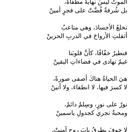
الموتُ ليسَ نهايةً مطفأةً،
بل شُرفةٌ فُضَّتْ على فجرٍ أمينْ
نخلعُ الأجسادَ، وهي متاعبٌ
أثقلتِ الأرواحَ في الدربِ الحزينْ
فنطيرُ خفّافًا، كأنَّ قلوبَنا
غيمٌ تهادى في فضاءاتِ اليقينْ
هيَ الحياةُ هناكَ أصفى صورةً،
لا كسرَ فيها، لا انطفاءَ، ولا أنينْ
نورٌ على نورٍ، وسِلمٌ دائمٌ،
ومحبةٌ تجري كجدولِ ياسمينْ
لا خوفَ يطرقُ بابَ روحٍ آمنتْ،