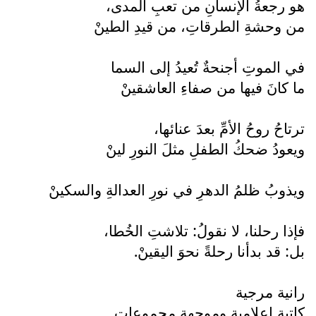
هو رجعةُ الإنسانِ من تعبِ المدى،
من وحشةِ الطرقاتِ، من قيدِ الطينْ
في الموتِ أجنحةٌ تُعيدُ إلى السما
ما كانَ فيها من صفاءِ العاشقينْ
ترتاحُ روحُ الأمِّ بعدَ عنائها،
ويعودُ ضحكُ الطفلِ مثلَ النورِ لينْ
ويذوبُ ظلمُ الدهرِ في نورِ العدالةِ والسكينْ
فإذا رحلنا، لا نقولُ: تلاشتِ الخُطا،
بل: قد بدأنا رحلةً نحوَ اليقينْ.
رانية مرجية
كاتبة اعلامية وموجهة مجموعات