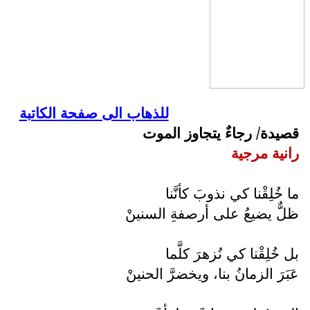
للذهاب الى صفحة الكاتبة
قصيدة/ رجاءٌ يتجاوز الموت
رانية مرجية
ما خُلِقْنا كي نذوبَ كأنَّنا
ظلٌّ يضيعُ على أرصفةِ السنينْ
بل خُلِقْنا كي نُزهرَ كلَّما
عَبَرَ الزمانُ بنا، ويخضرَّ الحنينْ