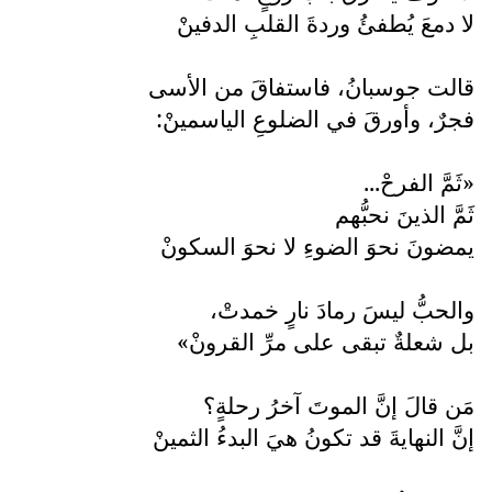
لا دمعَ يُطفئُ وردةَ القلبِ الدفينْ
قالت جوسبانُ، فاستفاقَ من الأسى
فجرٌ، وأورقَ في الضلوعِ الياسمينْ:
«ثَمَّ الفرحْ...
ثَمَّ الذينَ نحبُّهم
يمضونَ نحوَ الضوءِ لا نحوَ السكونْ
والحبُّ ليسَ رمادَ نارٍ خمدتْ،
بل شعلةٌ تبقى على مرِّ القرونْ»
مَن قالَ إنَّ الموتَ آخرُ رحلةٍ؟
إنَّ النهايةَ قد تكونُ هيَ البدءُ الثمينْ