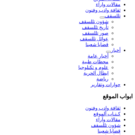
مقالات واراء
ثقافة وادب وفنون
تللسقف
شؤون تللسقف
تأريخ تللسقف
صور تللسقف
عوائل تللسقف
قضايا شعبنا
أخبار
أخبار عامة
محطات طبية
علوم و تکنلوجیا
ابطال الحرية
رياضة
حوارات وتقارير
ابواب الموقع
ثقافة وادب وفنون
كـتـاب ألموقع
مقالات وآراء
شؤون تللسقف
قضايا شعبنا