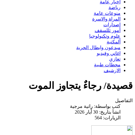
اخبار عامة
رياضة
منوعات عامة
المراة والاسرة
اصدارات
أمور تللسقف
علوم وتكنولوجيا
ألمكتبة
مبدعون وابطال الحرية
اغاني وفيديو
تعازي
محطات طبية
الارشيف
قصيدة/ رجاءٌ يتجاوز الموت
التفاصيل
كتب بواسطة:
رانية مرجية
انشأ بتاريخ: 30 أيار 2026
الزيارات: 564