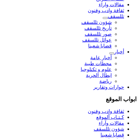
مقالات واراء
ثقافة وادب وفنون
تللسقف
شؤون تللسقف
تأريخ تللسقف
صور تللسقف
عوائل تللسقف
قضايا شعبنا
أخبار
أخبار عامة
محطات طبية
علوم و تکنلوجیا
ابطال الحرية
رياضة
حوارات وتقارير
ابواب الموقع
ثقافة وادب وفنون
كـتـاب ألموقع
مقالات وآراء
شؤون تللسقف
قضايا شعبنا