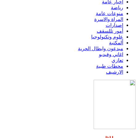
اخبار عامة
رياضة
منوعات عامة
المراة والاسرة
اصدارات
أمور تللسقف
علوم وتكنولوجيا
ألمكتبة
مبدعون وابطال الحرية
اغاني وفيديو
تعازي
محطات طبية
الارشيف