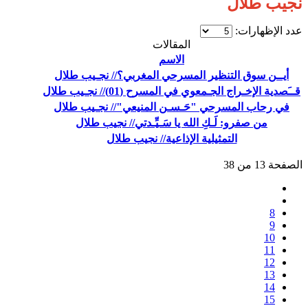
نجيب طلال
عدد الإظهارات:
المقالات
الاسم
أيــن سوق التنظير المسرحي المغربي؟// نجـيب طلال
قــَصدية الإخـراج الجـمعوي في المسرح (01)// نجـيب طلال
في رحاب المسرحي "حَـسـن المنيعي"// نجـيب طلال
من صفرو: لَـكِ الله يا سَـيِّـدتي// نجيب طلال
التمثيلية الإذاعية// نجيب طلال
الصفحة 13 من 38
8
9
10
11
12
13
14
15