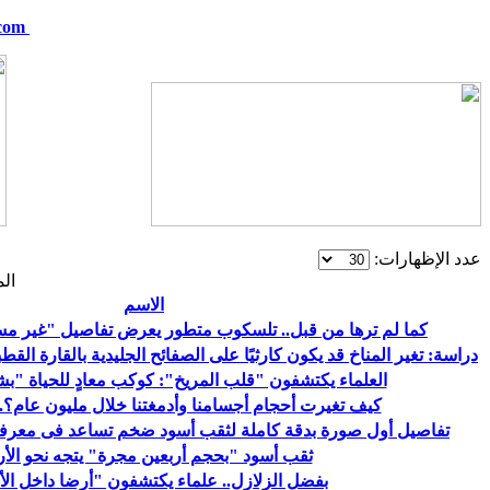
com
telskof@hotmail.com
عدد الإظهارات:
ال
الاسم
كما لم ترها من قبل.. تلسكوب متطور يعرض تفاصيل "غير 
دراسة: تغير المناخ قد يكون كارثيًا على الصفائح الجليدية بالقارة القط
العلماء يكتشفون "قلب المريخ": كوكب معادٍ للحياة "ب
كيف تغيرت أحجام أجسامنا وأدمغتنا خلال مليون عام؟.
تفاصيل أول صورة بدقة كاملة لثقب أسود ضخم تساعد فى معرفة 
ثقب أسود "بحجم أربعين مجرة" يتجه نحو ال
بفضل الزلازل.. علماء يكتشفون "أرضا داخل ال