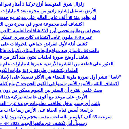
زلزال شرق المتوسط أزاح تركيا 3 أمتار نحو الغرب
الأرض تستقبل إشارة راديو من مجرة تبعد 9 مليارات سنة ضوئية
لم يظهر منذ 50 ألف عام.. العالم على موعد مع حدث فلكي نادر
اكتشاف أبعد مجموعة نجوم في مجرة درب التب
صحيفة بريطانية تحصي أبرز الاكتشافات العلمية "الغريبة" 
عمره 100 مليون عام.. اكتشاف كائن بحري عملاق بأستراليا
كشف أدلة لأول انقراض جماعي للحيوانات على 
بالصدفة.. ناسا ترصد مواقع انبعاث الميثان بكميات هائ
شاهد.. أوضح صورة لحلقات نبتون منذ أكثر من 30 عاماً
العثور على قطعة من القشرة الأرضية عمرها 4 مليارات عام مدفونة غرب أستراليا
العلماء يكتشفون طريقة لرؤية بدايات الكو
"ناسا" تنشر أول صورة ملونة للفضاء هي الأكثر تفصيلا على الإطل
اكتشاف الثقب الأسود الأسرع نموا في الكون الحديث: "يبتلع كتلة
بحث علمي يقترح أن السفر بين النجوم ممكن من دون 
الأرض على موعد مع أقوى عاصفة نيزكية هذا ال
يلتهم أي جسم يدخل نطاقه.. معلومات جديدة عن "العم
دراسة: أسس قيام الحياة على الأرض ربما جاءت م
سرعته 35 ألف كيلومتر بالساعة.. مذنب بحجم ولاية رود ايلند يقترب من الشمس
رسمياً.. أبل تكشف عن هاتفها الجديد iPhone SE 2022