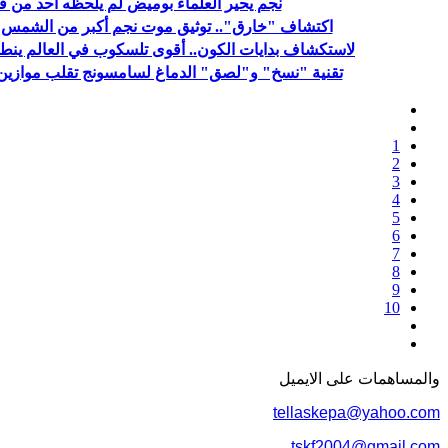
نجم يحير العلماء بوميض لم يلحظه أحد من ق
اكتشاف "خارق".. توثيق موت نجم أكبر من الشمس بـ10 مرا
لاستكشاف بدايات الكون.. أقوى تلسكوب في العالم ينطل
تقنية "نسخ" و"لصق" الدماغ لسامسونج تقلب موازين 
1
2
3
4
5
6
7
8
9
10
والمساهمات علی الایمیل
tellaskepa@yahoo.com
tskf2004@gmail.com