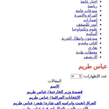
اخبار عامة
رياضة
منوعات عامة
المراة والاسرة
اصدارات
أمور تللسقف
علوم وتكنولوجيا
ألمكتبة
مبدعون وابطال الحرية
اغاني وفيديو
تعازي
محطات طبية
الارشيف
عباس طريم
عدد الإظهارات:
المقالات
الاسم
قصيدة وزير الخارجية// عباس طريم
الانتخابات العراقية// عباس طريم
العراق ابخيت وابراسه الف شاره// شعر: عباس طريم
الله مو بالعين بالعكل انعرف// عباس طريم