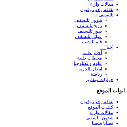
مقالات واراء
ثقافة وادب وفنون
تللسقف
شؤون تللسقف
تأريخ تللسقف
صور تللسقف
عوائل تللسقف
قضايا شعبنا
أخبار
أخبار عامة
محطات طبية
علوم و تکنلوجیا
ابطال الحرية
رياضة
حوارات وتقارير
ابواب الموقع
ثقافة وادب وفنون
كـتـاب ألموقع
مقالات وآراء
شؤون تللسقف
قضايا شعبنا