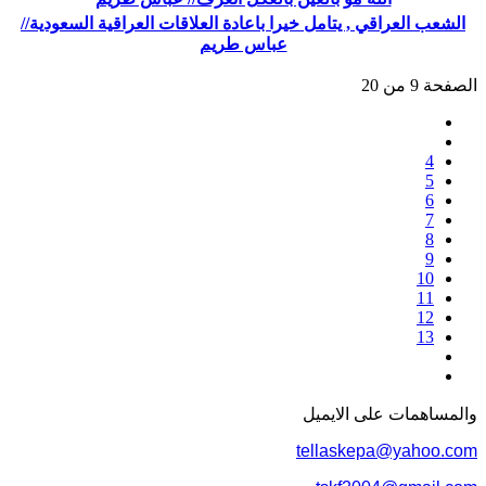
الشعب العراقي , يتامل خيرا باعادة العلاقات العراقية السعودية//
عباس طريم
الصفحة 9 من 20
4
5
6
7
8
9
10
11
12
13
والمساهمات علی الایمیل
tellaskepa@yahoo.com