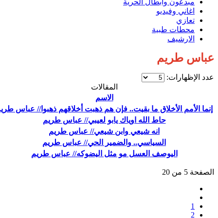
مبدعون وابطال الحرية
اغاني وفيديو
تعازي
محطات طبية
الارشيف
عباس طريم
عدد الإظهارات:
المقالات
الاسم
إنما الأمم الأخلاق ما بقيت.. فإن هم ذهبت أخلاقهم ذهبوا// عباس طري
حاط الله اوياك يابو لعيبي// عباس طريم
انه شيعي وابن شيعي// عباس طريم
السياسي.. والضمير الحي// عباس طريم
اليوصف العسل مو مثل اليضوكه// عباس طريم
الصفحة 5 من 20
1
2