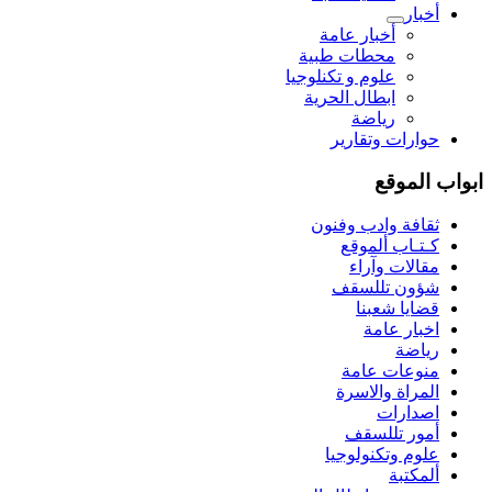
أخبار
أخبار عامة
محطات طبية
علوم و تکنلوجیا
ابطال الحرية
رياضة
حوارات وتقارير
ابواب الموقع
ثقافة وادب وفنون
كـتـاب ألموقع
مقالات وآراء
شؤون تللسقف
قضايا شعبنا
اخبار عامة
رياضة
منوعات عامة
المراة والاسرة
اصدارات
أمور تللسقف
علوم وتكنولوجيا
ألمكتبة