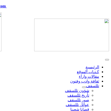
com
telskof@hotmail.com
الرئيسية
كـتـاب ألموقع
مقالات واراء
ثقافة وادب وفنون
تللسقف
شؤون تللسقف
تأريخ تللسقف
صور تللسقف
عوائل تللسقف
قضايا شعبنا