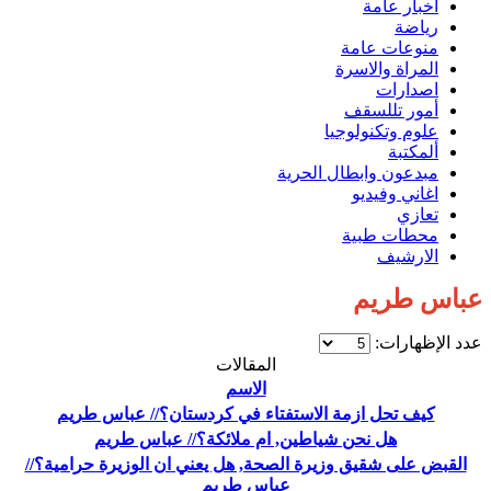
اخبار عامة
رياضة
منوعات عامة
المراة والاسرة
اصدارات
أمور تللسقف
علوم وتكنولوجيا
ألمكتبة
مبدعون وابطال الحرية
اغاني وفيديو
تعازي
محطات طبية
الارشيف
عباس طريم
عدد الإظهارات:
المقالات
الاسم
كيف تحل ازمة الاستفتاء في كردستان؟// عباس طريم
هل نحن شياطين, ام ملائكة؟// عباس طريم
القبض على شقيق وزيرة الصحة, هل يعني ان الوزيرة حرامية؟//
عباس طريم