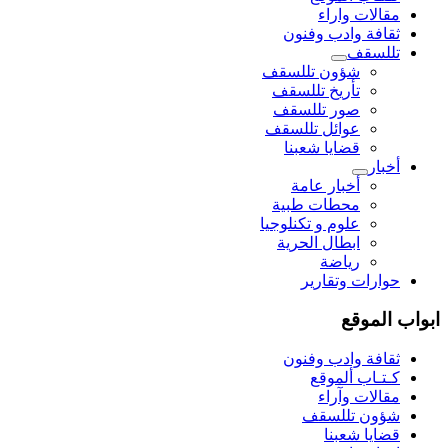
مقالات واراء
ثقافة وادب وفنون
تللسقف
شؤون تللسقف
تأريخ تللسقف
صور تللسقف
عوائل تللسقف
قضايا شعبنا
أخبار
أخبار عامة
محطات طبية
علوم و تکنلوجیا
ابطال الحرية
رياضة
حوارات وتقارير
ابواب الموقع
ثقافة وادب وفنون
كـتـاب ألموقع
مقالات وآراء
شؤون تللسقف
قضايا شعبنا