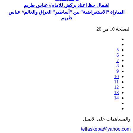
اشمال حظ اعناد يركض للامام// عباس طريم
المباراة “الاستعراضية” بين “أساطير” العراق والعالم// عباس
طريم
الصفحة 10 من 20
5
6
7
8
9
10
11
12
13
14
والمساهمات علی الایمیل
tellaskepa@yahoo.com