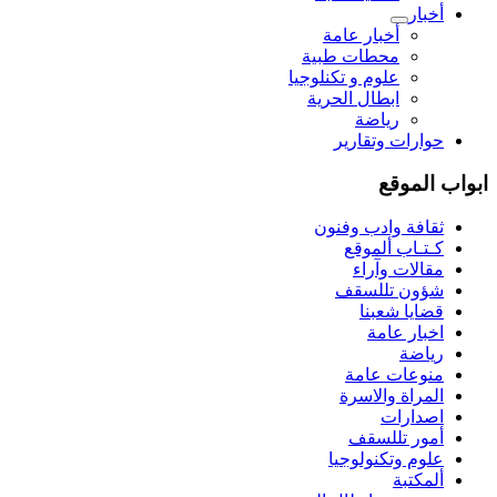
أخبار
أخبار عامة
محطات طبية
علوم و تکنلوجیا
ابطال الحرية
رياضة
حوارات وتقارير
ابواب الموقع
ثقافة وادب وفنون
كـتـاب ألموقع
مقالات وآراء
شؤون تللسقف
قضايا شعبنا
اخبار عامة
رياضة
منوعات عامة
المراة والاسرة
اصدارات
أمور تللسقف
علوم وتكنولوجيا
ألمكتبة