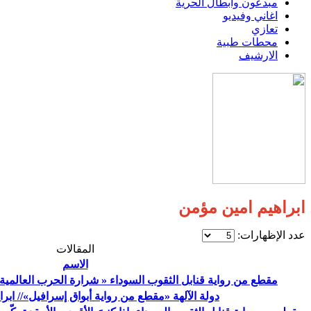
مبدعون وابطال الحرية
اغاني وفيديو
تعازي
محطات طبية
الارشيف
ابراهيم امين مؤمن
عدد الإظهارات:
المقالات
الاسم
مقطع من رواية قنابل الثقوب السوداء « شرارة الحرب العالمية ا
دولة الآلهة «مقطع من رواية أبواق إسرافيل»// ابر