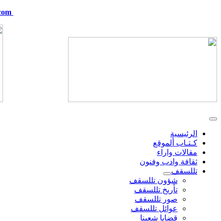
com
telskof@hotmail.com
الرئيسية
كـتـاب ألموقع
مقالات واراء
ثقافة وادب وفنون
تللسقف
شؤون تللسقف
تأريخ تللسقف
صور تللسقف
عوائل تللسقف
قضايا شعبنا