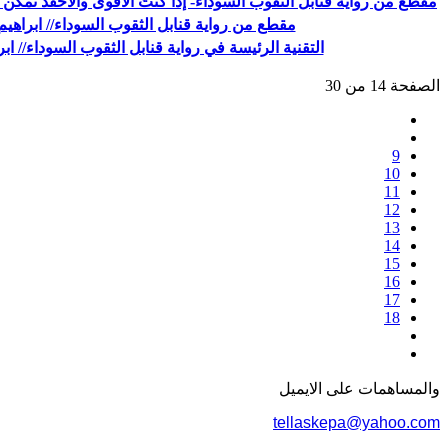
مقطع من رواية قنابل الثقوب السوداء- إذا كنتَ الأقوى والأحقد تمكّن 
مقطع من رواية قنابل الثقوب السوداء// ابراهي
التقنية الرئيسة في رواية قنابل الثقوب السوداء// ا
الصفحة 14 من 30
9
10
11
12
13
14
15
16
17
18
والمساهمات علی الایمیل
tellaskepa@yahoo.com