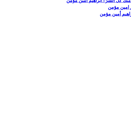
منك كلّ الشرّ// ابراهيم امين مؤمن
م امين مؤمن
براهيم أمين مؤمن