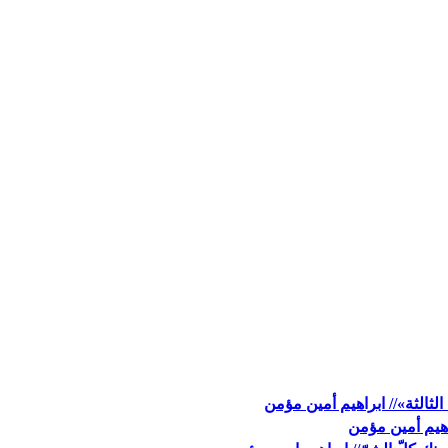
لثالثة»// ابراهيم أمين مؤمن
اهيم أمين مؤمن