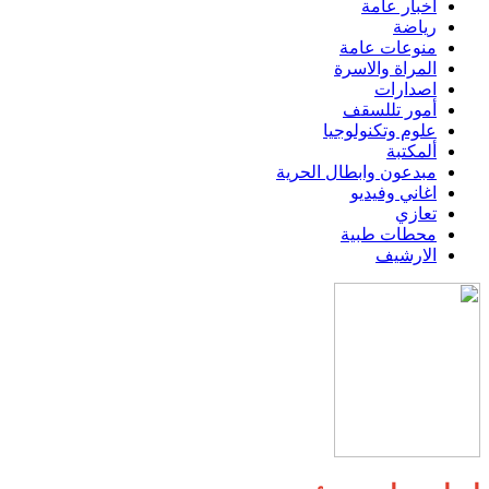
اخبار عامة
رياضة
منوعات عامة
المراة والاسرة
اصدارات
أمور تللسقف
علوم وتكنولوجيا
ألمكتبة
مبدعون وابطال الحرية
اغاني وفيديو
تعازي
محطات طبية
الارشيف