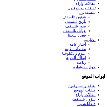
مقالات واراء
ثقافة وادب وفنون
تللسقف
شؤون تللسقف
تأريخ تللسقف
صور تللسقف
عوائل تللسقف
قضايا شعبنا
أخبار
أخبار عامة
محطات طبية
علوم و تکنلوجیا
ابطال الحرية
رياضة
حوارات وتقارير
ابواب الموقع
ثقافة وادب وفنون
كـتـاب ألموقع
مقالات وآراء
شؤون تللسقف
قضايا شعبنا