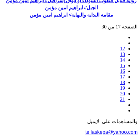
رواية قنابل الثقوب السوداء أو أبواق إسرافيل// ابراهيم امين مؤمن
الجبل// ابراهيم امين مؤمن
مقامة البداية والنهاية// ابراهيم امين مؤمن
الصفحة 17 من 30
12
13
14
15
16
17
18
19
20
21
والمساهمات علی الایمیل
tellaskepa@yahoo.com