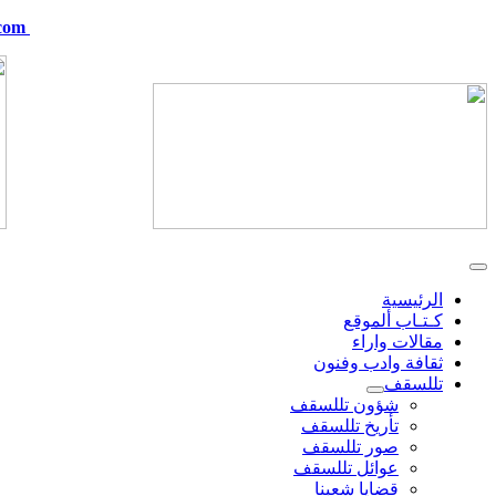
com
telskof@hotmail.com
الرئيسية
كـتـاب ألموقع
مقالات واراء
ثقافة وادب وفنون
تللسقف
شؤون تللسقف
تأريخ تللسقف
صور تللسقف
عوائل تللسقف
قضايا شعبنا