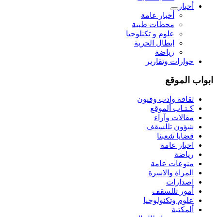
أخبار
أخبار عامة
محطات طبية
علوم و تکنلوجیا
ابطال الحرية
رياضة
حوارات وتقارير
ابواب الموقع
ثقافة وادب وفنون
كـتـاب ألموقع
مقالات وآراء
شؤون تللسقف
قضايا شعبنا
اخبار عامة
رياضة
منوعات عامة
المراة والاسرة
اصدارات
أمور تللسقف
علوم وتكنولوجيا
ألمكتبة