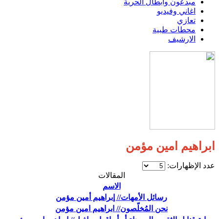
مبدعون وابطال الحرية
اغاني وفيديو
تعازي
محطات طبية
الارشيف
ابراهيم امين مؤمن
عدد الإظهارات:
المقالات
الاسم
رسائل الأمهات// إبراهيم أمين مؤمن
نحن المُخلّصون// ابراهيم امين مؤمن