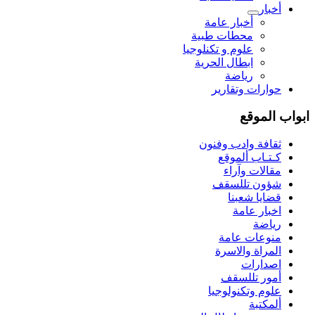
أخبار
أخبار عامة
محطات طبية
علوم و تکنلوجیا
ابطال الحرية
رياضة
حوارات وتقارير
ابواب الموقع
ثقافة وادب وفنون
كـتـاب ألموقع
مقالات وآراء
شؤون تللسقف
قضايا شعبنا
اخبار عامة
رياضة
منوعات عامة
المراة والاسرة
اصدارات
أمور تللسقف
علوم وتكنولوجيا
ألمكتبة