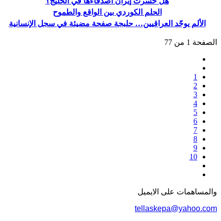
هل خسرت إيران أصدقاءها في الخليج؟
الحلم الكوردي بين الواقع والطموح
الألم يوحّد العراقيين… حلبجة صفحة مضيئة في سجل الإنسانية
الصفحة 1 من 77
1
2
3
4
5
6
7
8
9
10
والمساهمات علی الایمیل
tellaskepa@yahoo.com