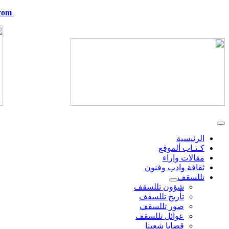
com
telskof@hotmail.com
الرئيسية
كـتـاب ألموقع
مقالات واراء
ثقافة وادب وفنون
تللسقف
شؤون تللسقف
تأريخ تللسقف
صور تللسقف
عوائل تللسقف
قضايا شعبنا