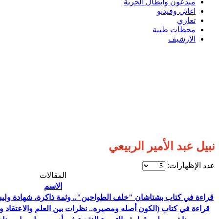
مبدعون وابطال الحرية
اغاني وفيديو
تعازي
محطات طبية
الارشيف
نبيل عبد الأمير الربيعي
عدد الإظهارات:
المقالات
الاسم
قراءة في كتاب بشتاشان "خلف الطواحين".. وثمة ذاكرة، شهادة وليست 
قراءة في كتاب (الكون أصله ومصيره.. نظرات بين العلم والاعتقاد والخ