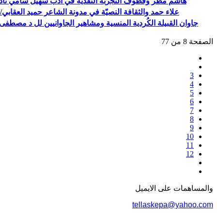
هاشم مطر وقطوف التجربة النقدية في أدب سهيل سامي نادر// 
علاء حمد والثقافة النصيّة في مدونة الشاعر حميد العقابي// 
جاوان القبيلة الكُردية المنسية ومشاهير الجاوانيين لل د مصطفى ج
الصفحة 8 من 77
3
4
5
6
7
8
9
10
11
12
والمساهمات علی الایمیل
tellaskepa@yahoo.com