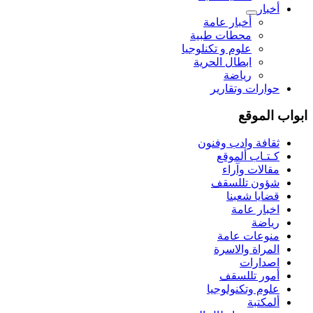
أخبار
أخبار عامة
محطات طبية
علوم و تکنلوجیا
ابطال الحرية
رياضة
حوارات وتقارير
ابواب الموقع
ثقافة وادب وفنون
كـتـاب ألموقع
مقالات وآراء
شؤون تللسقف
قضايا شعبنا
اخبار عامة
رياضة
منوعات عامة
المراة والاسرة
اصدارات
أمور تللسقف
علوم وتكنولوجيا
ألمكتبة