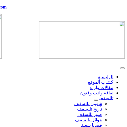
com
telskof@hotmail.com
الرئيسية
كـتـاب ألموقع
مقالات واراء
ثقافة وادب وفنون
تللسقف
شؤون تللسقف
تأريخ تللسقف
صور تللسقف
عوائل تللسقف
قضايا شعبنا