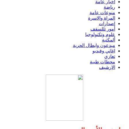
اخبار عامة
رياضة
منوعات عامة
المراة والاسرة
اصدارات
أمور تللسقف
علوم وتكنولوجيا
ألمكتبة
مبدعون وابطال الحرية
اغاني وفيديو
تعازي
محطات طبية
الارشيف