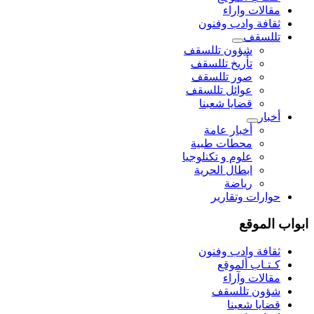
مقالات واراء
ثقافة وادب وفنون
تللسقف
شؤون تللسقف
تأريخ تللسقف
صور تللسقف
عوائل تللسقف
قضايا شعبنا
أخبار
أخبار عامة
محطات طبية
علوم و تکنلوجیا
ابطال الحرية
رياضة
حوارات وتقارير
ابواب الموقع
ثقافة وادب وفنون
كـتـاب ألموقع
مقالات وآراء
شؤون تللسقف
قضايا شعبنا