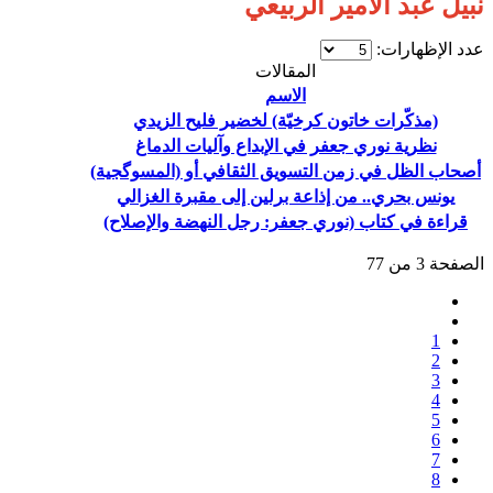
نبيل عبد الأمير الربيعي
عدد الإظهارات:
المقالات
الاسم
(مذكّرات خاتون كرخيّة) لخضير فليح الزيدي
نظرية نوري جعفر في الإبداع وآليات الدماغ
أصحاب الظل في زمن التسويق الثقافي أو (المسوگجية)
يونس بحري.. من إذاعة برلين إلى مقبرة الغزالي
قراءة في كتاب (نوري جعفر: رجل النهضة والإصلاح)
الصفحة 3 من 77
1
2
3
4
5
6
7
8