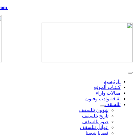
com
telskof@hotmail.com
الرئيسية
كـتـاب ألموقع
مقالات واراء
ثقافة وادب وفنون
تللسقف
شؤون تللسقف
تأريخ تللسقف
صور تللسقف
عوائل تللسقف
قضايا شعبنا