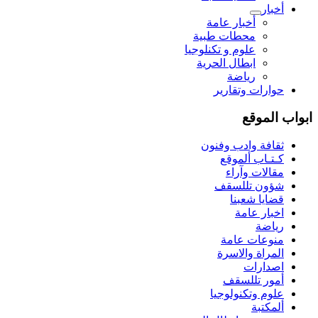
أخبار
أخبار عامة
محطات طبية
علوم و تکنلوجیا
ابطال الحرية
رياضة
حوارات وتقارير
ابواب الموقع
ثقافة وادب وفنون
كـتـاب ألموقع
مقالات وآراء
شؤون تللسقف
قضايا شعبنا
اخبار عامة
رياضة
منوعات عامة
المراة والاسرة
اصدارات
أمور تللسقف
علوم وتكنولوجيا
ألمكتبة