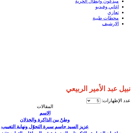
مبدعون وابطال الحرية
اغاني وفيديو
تعازي
محطات طبية
الارشيف
نبيل عبد الأمير الربيعي
عدد الإظهارات:
المقالات
الاسم
وطنٌ بين الذاكرة والخذلان
عزيز السيد جاسم سيرة التحوّل ونهاية التغييب