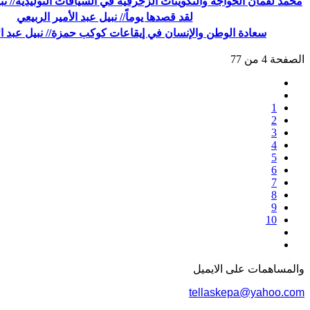
محمد لقمان الخواجة والتكوينات الزخرفية في السياقات التوليدية// نبي
لقد قصدها يوماً// نبيل عبد الأمير الربيعي
سعادة الوطن والإنسان في إيقاعات كوكب حمزة// نبيل عبد الأ
الصفحة 4 من 77
1
2
3
4
5
6
7
8
9
10
والمساهمات علی الایمیل
tellaskepa@yahoo.com