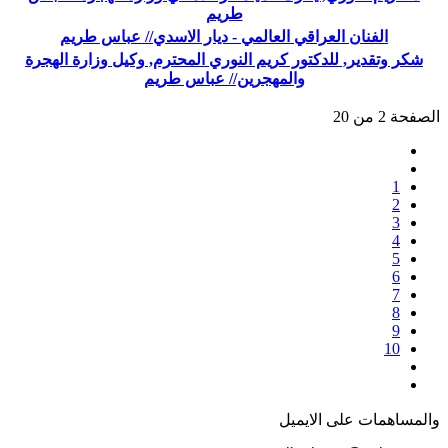
طريم
الفنان العراقي العالمي - ديار الاسدي// عباس طريم
شكر وتقدير, للدكتور كريم النوري المحترم, وكيل وزارة الهجرة
والمهجرين// عباس طريم
الصفحة 2 من 20
1
2
3
4
5
6
7
8
9
10
والمساهمات علی الایمیل