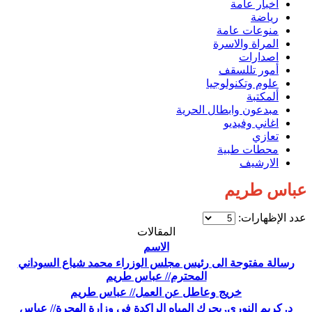
اخبار عامة
رياضة
منوعات عامة
المراة والاسرة
اصدارات
أمور تللسقف
علوم وتكنولوجيا
ألمكتبة
مبدعون وابطال الحرية
اغاني وفيديو
تعازي
محطات طبية
الارشيف
عباس طريم
عدد الإظهارات:
المقالات
الاسم
رسالة مفتوحة الى رئيس مجلس الوزراء محمد شياع السوداني
المحترم// عباس طريم
خريج وعاطل عن العمل// عباس طريم
د. كريم النوري, يحرك المياه الراكدة في وزارة الهجرة// عباس