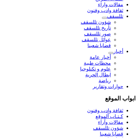
مقالات واراء
ثقافة وادب وفنون
تللسقف
شؤون تللسقف
تأريخ تللسقف
صور تللسقف
عوائل تللسقف
قضايا شعبنا
أخبار
أخبار عامة
محطات طبية
علوم و تکنلوجیا
ابطال الحرية
رياضة
حوارات وتقارير
ابواب الموقع
ثقافة وادب وفنون
كـتـاب ألموقع
مقالات وآراء
شؤون تللسقف
قضايا شعبنا